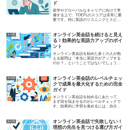
ド
留学やグローバルなキャリアに向けて準
備する上で、TOEFLのスコアは非常に重
要です。特に英語のリスニングとスピー
キングは、非英語圏の人々にとって大き
な壁となることが多いでしょう。そこ
で、TOEFL対策として効果的な方法のひ
オンライン英会話を続けると見え
未分類
とつにオンライン英...
る！効果的な英語力アップのポイ
ント
オンライン英会話を始めた多くの人が抱
える疑問は「本当に英語力がアップする
のか？」ということではないでしょう
か。オンライン英会話は手軽に始められ
る一方で、効果が実感できないと感じて
いる方も多いかもしれません。しかし、
オンライン英会話のレベルチェッ
未分類
続けることで具体的な効果が...
クで成果を最大化するための完全
ガイド
オンライン英会話を始めるにあたって、
まず頭を悩ませるのがレベルチェックで
す。効果的に学習を進めるには、自分の
英語力を正確に理解し、適切なレベルで
スタートすることが非常に重要です。本
記事では、オンライン英会話のレベルチ
オンライン英会話で失敗しない！
未分類
ェックでその成果を最大化...
理想の先生を見つける選び方ガイ