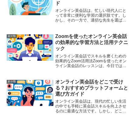
ド
オンライン英会話は、忙しい現代人にと
って非常に便利な学習の選択肢です。し
かし、その一方で、適切な先生を選ばな
いと貴重な時間とお金を無駄にしてしま
う可能性があります。この記事では、オ
ンライン英会話で失敗しないために知っ
Zoomを使ったオンライン英会話
未分類
ておくべき先生の選び方、...
の効果的な学習方法と活用テクニ
ック
オンライン英会話でスキルを磨くための
効果的なZoom活用法Zoomを使ったオン
ライン英会話のレッスンは、今日ではま
すます一般的になっています。その理由
は、時間と場所の制約から解放され、多
様な講師と柔軟に繋がれるという点で
オンライン英会話をどこで受け
未分類
す。とはいえ、ただ単...
る？おすすめプラットフォームと
選び方ガイド
オンライン英会話は、現代の忙しい生活
の中でも手軽に英会話スキルを向上させ
るのに最適な方法です。しかし、どこで
受講すれば良いのか、選択肢が多すぎて
迷ってしまう方も少なくありません。こ
の記事では、あなたにピッタリのオンラ
イン英会話プラットフォー...