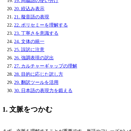
19. 同義語の使い分け
20. 絞込み表示
21. 擬音語の表現
22. ポリセミーを理解する
23. 丁寧さを意識する
24. 文体の統一
25. 誤訳に注意
26. 強調表現の訳出
27. カルチャーギャップの理解
28. 目的に応じた訳し方
29. 翻訳ツールを活用
30. 日本語の表現力を鍛える
1. 文脈をつかむ