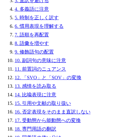
3. 直訳を避ける
4. 多義語に注意
5. 時制を正しく訳す
6. 慣用表現を理解する
7. 語順を再配置
8. 語彙を増やす
9. 修飾語句の配置
10. 副詞句の意味に注意
11. 前置詞のニュアンス
12. 「SVO」と「SOV」の変換
13. 感情を読み取る
14. 比喩表現に注意
15. 引用や文献の取り扱い
16. 否定表現をそのまま直訳しない
17. 受動態から能動態への変換
18. 専門用語の翻訳