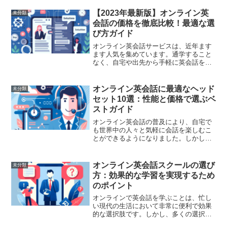
【2023年最新版】オンライン英
未分類
会話の価格を徹底比較！最適な選
び方ガイド
オンライン英会話サービスは、近年ます
ます人気を集めています。通学すること
なく、自宅や出先から手軽に英会話を学
べる利便性は、多くの人々にとって大き
な魅力です。しかし、オンライン英会話
の種類や価格は多種多様で、どれを選ぶ
オンライン英会話に最適なヘッド
未分類
べきか悩む方も多いのでは...
セット10選：性能と価格で選ぶベ
ストガイド
オンライン英会話の普及により、自宅で
も世界中の人々と気軽に会話を楽しむこ
とができるようになりました。しかし、
快適なオンライン環境を構築するために
は、良質なヘッドセットが欠かせませ
ん。ヘッドセット選びは音質、マイク性
オンライン英会話スクールの選び
未分類
能、装着感から決める必要が...
方：効果的な学習を実現するため
のポイント
オンラインで英会話を学ぶことは、忙し
い現代の生活において非常に便利で効果
的な選択肢です。しかし、多くの選択肢
がある中で、自分に最適なオンライン英