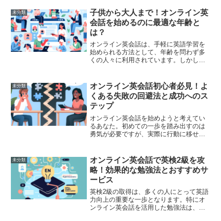
会話スクールを選ぶのは容易ではありま
せん。この記事では、効果的な学習を実
子供から大人まで！オンライン英
未分類
現するために考慮すべき重...
会話を始めるのに最適な年齢と
は？
オンライン英会話は、手軽に英語学習を
始められる方法として、年齢を問わず多
くの人々に利用されています。しかし、
「何歳から始めるのが最適なのか？」と
いう疑問を持つ方も多いでしょう。この
記事では、子供から大人までを対象に、
オンライン英会話初心者必見！よ
未分類
オンライン英会話を始める...
くある失敗の回避法と成功へのス
テップ
オンライン英会話を始めようと考えてい
るあなた。初めての一歩を踏み出すのは
勇気が必要ですが、実際に行動に移せば
新しいスキルが手に入るチャンスです。
しかし、初心者が陥りがちな失敗を未然
に防ぎ、効率よく学習を進めるための方
オンライン英会話で英検2級を攻
未分類
法を知っておくことも重要...
略！効果的な勉強法とおすすめサ
ービス
英検2級の取得は、多くの人にとって英語
力向上の重要な一歩となります。特にオ
ンライン英会話を活用した勉強法は、自
宅で効率的にスキルを伸ばすことができ