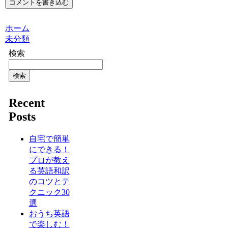
コメントを書き込む
ホーム
未分類
検索
検索
Recent
Posts
自宅で簡単
にできる！
プロが教え
る英語和訳
のコツとテ
クニック30
選
おうち英語
で楽しむ！