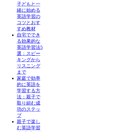
子どもと一
緒に始める
英語学習の
コツとおす
すめ教材
自宅ででき
る効果的な
英語学習法5
選：スピー
キングから
リスニング
まで
家庭で効率
的に英語を
学習する方
法：親子で
取り組む成
功のステッ
プ
親子で楽し
む英語学習