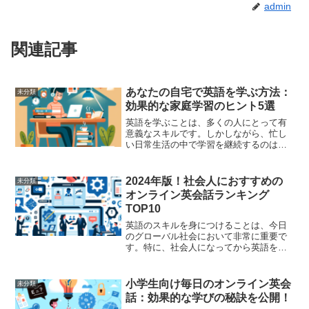
admin
関連記事
あなたの自宅で英語を学ぶ方法：
未分類
効果的な家庭学習のヒント5選
英語を学ぶことは、多くの人にとって有
意義なスキルです。しかしながら、忙し
い日常生活の中で学習を継続するのは難
しいかもしれません。そこで、今回は自
宅で効果的に英語を学べる方法を紹介し
ます。これらのヒントを活用すること
2024年版！社会人におすすめの
未分類
で、自宅でもしっかりと英語...
オンライン英会話ランキング
TOP10
英語のスキルを身につけることは、今日
のグローバル社会において非常に重要で
す。特に、社会人になってから英語を学
ぶことは、キャリアの向上や国際的なビ
ジネスチャンスを掴むためのステップと
なります。オンライン英会話は、時間や
小学生向け毎日のオンライン英会
未分類
場所を問わず効率的に英語...
話：効果的な学びの秘訣を公開！