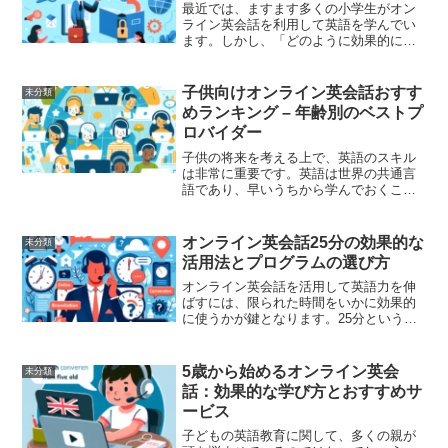
最近では、ますます多くの小学生がオン
ライン英会話を利用して英語を学んでい
ます。しかし、「どのように効果的に学
べばいいのか分からない」と感じている
保護者や児童も少なくありません。この
記事では、小学生にとってオンライン英
子供向けオンライン英会話おすす
未分類
会話の学びを最大限に活用...
めランキング – 年齢別のベストプ
ロバイダー
子供の将来を考える上で、英語のスキル
は非常に重要です。英語は世界の共通言
語であり、早いうちから学んでおくこと
で、将来的な選択肢が大きく広がりま
す。では、どのようにして子供たちにも
っと英語を身近に感じさせ、効率よく学
オンライン英会話25分の効果的な
未分類
習させてあげることができる...
活用法とプログラムの選び方
オンライン英会話を活用して英語力を伸
ばすには、限られた時間をいかに効果的
に使うかが鍵となります。25分という短
い時間でも十分に成果を上げることがで
きるのです。ここでは、そのための具体
的な方法やプログラム選びのポイントを
5歳から始めるオンライン英会
未分類
解説します。オンライン...
話：効果的な学び方とおすすめサ
ービス
子どもの英語教育に関して、多くの親が