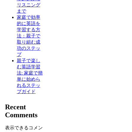
リスニング
まで
家庭で効率
的に英語を
学習する方
法：親子で
取り組む成
功のステッ
プ
親子で楽し
む英語学習
法: 家庭で簡
単に始めら
れるステッ
プガイド
Recent
Comments
表示できるコメン