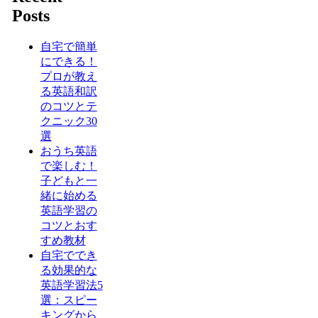
Posts
自宅で簡単
にできる！
プロが教え
る英語和訳
のコツとテ
クニック30
選
おうち英語
で楽しむ！
子どもと一
緒に始める
英語学習の
コツとおす
すめ教材
自宅ででき
る効果的な
英語学習法5
選：スピー
キングから