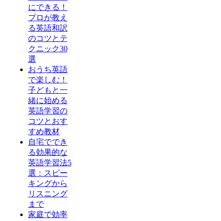
にできる！
プロが教え
る英語和訳
のコツとテ
クニック30
選
おうち英語
で楽しむ！
子どもと一
緒に始める
英語学習の
コツとおす
すめ教材
自宅ででき
る効果的な
英語学習法5
選：スピー
キングから
リスニング
まで
家庭で効率