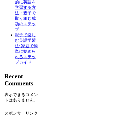
的に英語を
学習する方
法：親子で
取り組む成
功のステッ
プ
親子で楽し
む英語学習
法: 家庭で簡
単に始めら
れるステッ
プガイド
Recent
Comments
表示できるコメン
トはありません。
スポンサーリンク