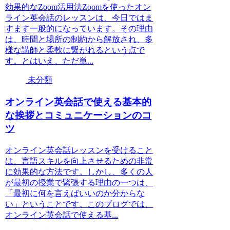
効果的なZoom活用法Zoomを使ったオン
ライン英会話のレッスンは、今日ではま
すます一般的になっています。その理由
は、時間と場所の制約から解放され、多
様な講師と柔軟に繋がれるという点で
す。とはいえ、ただ単...
未分類
オンライン英会話で使える基本的
な挨拶とコミュニケーションのコ
ツ
オンライン英会話レッスンを受けること
は、言語スキルを向上させるための非常
に効果的な方法です。しかし、多くの人
が最初の授業で緊張する理由の一つは、
「最初に何を言えばいいのか分からな
い」ということです。このブログでは、
オンライン英会話で使える基...