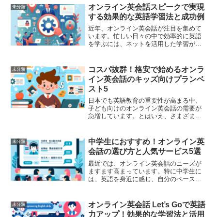
た。このブログでは、オンライン英会話
オンライン英会話スピークで実現
未分類
教師の魅力や、実際に求人情報...
する効果的な英語学習法と成功例
近年、オンライン英会話が注目を集めて
います。忙しい日々の中で効率的に英語
を学ぶには、ネットを活用した学習が鍵
となることでしょう。多くのサービスが
存在する中で、特に「スピーク」という
オンライン英会話は多くの利用者に支持
コスパ抜群！格安で始めるオンラ
未分類
されています。今回は、ス...
イン英会話のキッズ向けプランベ
スト5
日本でも英語教育の重要性が高まる中、
子ども向けのオンライン英会話の需要が
急増しています。とはいえ、さまざまな
選択肢がある中で、どのプランを選ぶべ
きか悩む親御さんも多いことでしょう。
そこで今回は、品質とコストのバランス
中学生におすすめ！オンライン英
未分類
が取れた「コスパ抜群」の...
会話の選び方と人気サービス5選
最近では、オンライン英会話のニーズが
ますます高まっています。特に中学生に
は、英語を身近に感じ、自分のペースで
学べるオンライン英会話は非常に有効で
す。しかし、初めて利用する際には「ど
のサービスを選べばいいの？」「どんな
オンライン英会話 Let’s Goで英語
未分類
ポイントに注意すればいい...
力アップ！効果的な学習法と活用