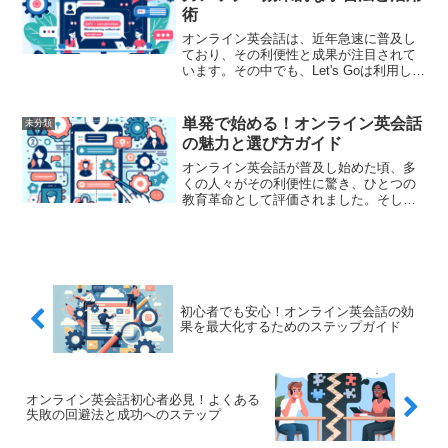
術
オンライン英会話は、近年急速に普及し
ており、その利便性と成果が注目されて
います。その中でも、Let's Goは利用しや
すさと質の高い教育が魅力で、多くの人
が英語力を向上させるために活用してい
ます。しかし、ただレッスンを受けるだ
単発で始める！オンライン英会話
未分類
けでは十分では...
の魅力と選び方ガイド
オンライン英会話が普及し始めた頃、多
くの人々がその利便性に驚き、ひとつの
教育革命として評価されました。そして
今、さらに進化したオンライン英会話
は、単発レッスンでも気軽に始められ、
多忙な現代人にとって理想的な学習方法
となっています。この記事で...
初心者でも安心！オンライン英会話の効
果を最大化するためのステップガイド
オンライン英会話初心者必見！よくある
失敗の回避法と成功へのステップ