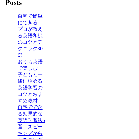
Posts
自宅で簡単
にできる！
プロが教え
る英語和訳
のコツとテ
クニック30
選
おうち英語
で楽しむ！
子どもと一
緒に始める
英語学習の
コツとおす
すめ教材
自宅ででき
る効果的な
英語学習法5
選：スピー
キングから