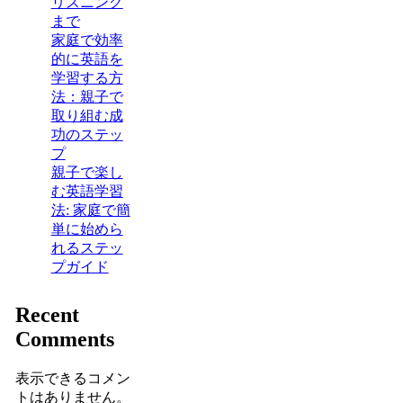
リスニング
まで
家庭で効率
的に英語を
学習する方
法：親子で
取り組む成
功のステッ
プ
親子で楽し
む英語学習
法: 家庭で簡
単に始めら
れるステッ
プガイド
Recent
Comments
表示できるコメン
トはありません。