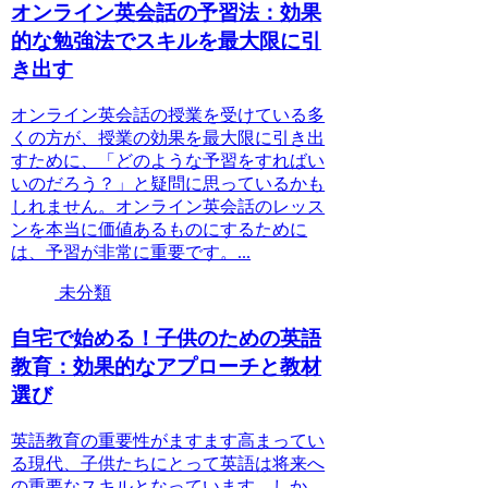
オンライン英会話の予習法：効果
的な勉強法でスキルを最大限に引
き出す
オンライン英会話の授業を受けている多
くの方が、授業の効果を最大限に引き出
すために、「どのような予習をすればい
いのだろう？」と疑問に思っているかも
しれません。オンライン英会話のレッス
ンを本当に価値あるものにするために
は、予習が非常に重要です。...
未分類
自宅で始める！子供のための英語
教育：効果的なアプローチと教材
選び
英語教育の重要性がますます高まってい
る現代、子供たちにとって英語は将来へ
の重要なスキルとなっています。しか