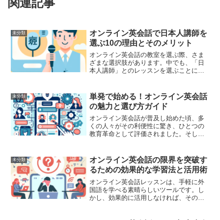
関連記事
オンライン英会話で日本人講師を
未分類
選ぶ10の理由とそのメリット
オンライン英会話の教室を選ぶ際、さま
ざまな選択肢があります。中でも、「日
本人講師」とのレッスンを選ぶことには
特有のメリットが存在します。ここで
は、オンライン英会話で日本人講師を選
ぶ理由を10項目に分けて詳しく解説し、
単発で始める！オンライン英会話
未分類
それぞれの利点について触...
の魅力と選び方ガイド
オンライン英会話が普及し始めた頃、多
くの人々がその利便性に驚き、ひとつの
教育革命として評価されました。そして
今、さらに進化したオンライン英会話
は、単発レッスンでも気軽に始められ、
多忙な現代人にとって理想的な学習方法
オンライン英会話の限界を突破す
未分類
となっています。この記事で...
るための効果的な学習法と活用術
オンライン英会話レッスンは、手軽に外
国語を学べる素晴らしいツールです。し
かし、効果的に活用しなければ、そのメ
リットを最大限に引き出すことはできま
せん。では、どうすればオンライン英会