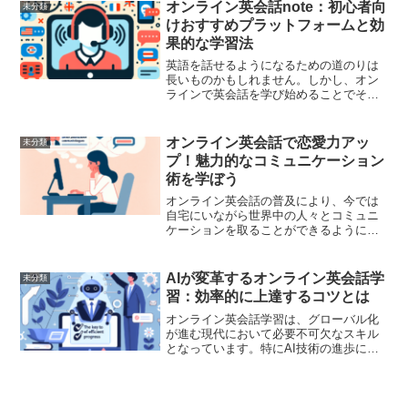
話の限界を突破し、真に実用的な英語力
オンライン英会話note：初心者向
未分類
を身につけることができる...
けおすすめプラットフォームと効
果的な学習法
英語を話せるようになるための道のりは
長いものかもしれません。しかし、オン
ラインで英会話を学び始めることでその
道のりは確実に短縮され、より効率的に
進むことが可能です。この記事では、初
心者におすすめのオンライン英会話プラ
オンライン英会話で恋愛力アッ
未分類
ットフォームと、効果的に...
プ！魅力的なコミュニケーション
術を学ぼう
オンライン英会話の普及により、今では
自宅にいながら世界中の人々とコミュニ
ケーションを取ることができるようにな
りました。この便利なツールを利用する
ことで、単に英語力を向上させるだけで
なく、恋愛力もアップさせることができ
AIが変革するオンライン英会話学
未分類
るのをご存知でしょうか？...
習：効率的に上達するコツとは
オンライン英会話学習は、グローバル化
が進む現代において必要不可欠なスキル
となっています。特にAI技術の進歩によ
って、英語学習はより効率的かつ効果的
に行うことが可能になりました。本記事
では、AIがどのようにオンライン英会話
学習を変革し、学習者...