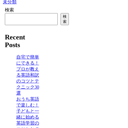
未分類
検索
検
索
Recent
Posts
自宅で簡単
にできる！
プロが教え
る英語和訳
のコツとテ
クニック30
選
おうち英語
で楽しむ！
子どもと一
緒に始める
英語学習の