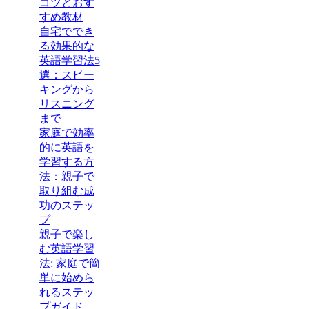
コツとおす
すめ教材
自宅ででき
る効果的な
英語学習法5
選：スピー
キングから
リスニング
まで
家庭で効率
的に英語を
学習する方
法：親子で
取り組む成
功のステッ
プ
親子で楽し
む英語学習
法: 家庭で簡
単に始めら
れるステッ
プガイド