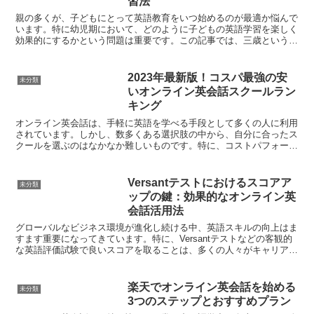
習法
親の多くが、子どもにとって英語教育をいつ始めるのが最適か悩んで
います。特に幼児期において、どのように子どもの英語学習を楽しく
効果的にするかという問題は重要です。この記事では、三歳という幼
い年齢から始めるオンライン英会話がどのようにして子ども...
2023年最新版！コスパ最強の安
未分類
いオンライン英会話スクールラン
キング
オンライン英会話は、手軽に英語を学べる手段として多くの人に利用
されています。しかし、数多くある選択肢の中から、自分に合ったス
クールを選ぶのはなかなか難しいものです。特に、コストパフォーマ
ンスに優れたスクールを選びたいという方にとっては、慎重...
Versantテストにおけるスコアア
未分類
ップの鍵：効果的なオンライン英
会話活用法
グローバルなビジネス環境が進化し続ける中、英語スキルの向上はま
すます重要になってきています。特に、Versantテストなどの客観的
な英語評価試験で良いスコアを取ることは、多くの人々がキャリアを
進展させる際の目標となっています。では、どのよう...
楽天でオンライン英会話を始める
未分類
3つのステップとおすすめプラン