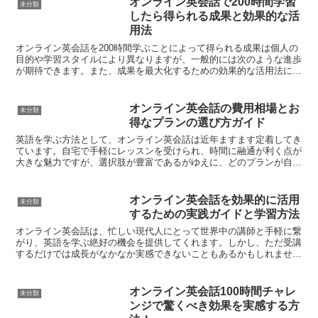
オンライン英会話で200時間学習
未分類
したら得られる成果と効果的な活
用法
オンライン英会話を200時間学ぶことによって得られる成果は個人の
目的や学習スタイルにより異なりますが、一般的には次のような進歩
が期待できます。また、成果を最大化するための効果的な活用法につ
いても詳しく解説します。オンライン英会話の効果リスニ...
オンライン英会話の費用相場とお
未分類
得なプランの選び方ガイド
英語を学ぶ方法として、オンライン英会話は近年ますます定着してき
ています。自宅で手軽にレッスンを受けられ、時間に融通が利く点が
大きな魅力ですが、選択肢が豊富であるがゆえに、どのプランが自分
にとって最もお得なのかを判断するのは難しいかもしれませ...
オンライン英会話を効果的に活用
未分類
するための実践ガイドと学習方法
オンライン英会話は、忙しい現代人にとって世界中の講師と手軽に繋
がり、英語を学ぶ絶好の機会を提供してくれます。しかし、ただ受講
するだけでは成長がなかなか実感できないこともあるかもしれませ
ん。では、どのようにしてオンライン英会話を最大限に活用し...
オンライン英会話100時間チャレ
未分類
ンジで驚くべき効果を実感する方