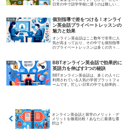
日常の中で語学学校に通うのは難しいで
すよね。そこで、ご自宅で手軽に英語力
を向上させる方法を5つご紹介します。こ
れらの方法は、あなたの日常生活に無理
個別指導で差をつける！オンライ
未分類
なく取り入れることがで...
ン英会話プライベートレッスンの
魅力と効果
オンライン英会話はここ数年で非常に人
気が高まっており、その中でも個別指導
のプライベートレッスンは多くの方々に
利用されています。そこで今回は、オン
ライン英会話プライベートレッスンの魅
力と効果について詳しく探っていきまし
BBTオンライン英会話で効果的に
未分類
ょう。オンライン英会話プ...
英語力を伸ばす3つの秘訣
BBTオンライン英会話は、多くの人々に
利用されている人気の学習プラットフォ
ームです。忙しい日常の中でも効率的に
英語力を向上させたいというニーズに応
えるため、多様なカリキュラムと便利な
オンライン形式を提供しています。しか
し、オンライン学習の特...
オンライン英会話と留学のメリット・デ
メリットを徹底比較！あなたに最適な選
択は？