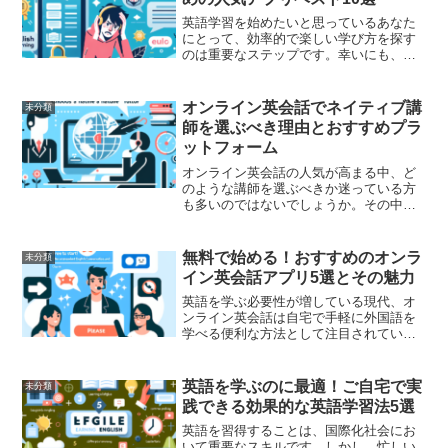
英語学習を始めたいと思っているあなた
にとって、効率的で楽しい学び方を探す
のは重要なステップです。幸いにも、現
代のテクノロジーは私たちに様々なツー
ルを提供してくれています。英語学習に
おいても、スマートフォンアプリが非常
オンライン英会話でネイティブ講
未分類
に便利で効果的な方法とし...
師を選ぶべき理由とおすすめプラ
ットフォーム
オンライン英会話の人気が高まる中、ど
のような講師を選ぶべきか迷っている方
も多いのではないでしょうか。その中で
も、「ネイティブ講師を選ぶ」ことがし
ばしば推奨される理由についてご紹介
し、さらにおすすめのプラットフォーム
無料で始める！おすすめのオンラ
未分類
をいくつか挙げてみたいと思...
イン英会話アプリ5選とその魅力
英語を学ぶ必要性が増している現代、オ
ンライン英会話は自宅で手軽に外国語を
学べる便利な方法として注目されていま
す。しかし、多くのオンライン英会話ア
プリが存在する中で、どれを選べば良い
のか迷うことも多いでしょう。特に費用
英語を学ぶのに最適！ご自宅で実
未分類
を抑えたい方にとって、「...
践できる効果的な英語学習法5選
英語を習得することは、国際化社会にお
いて重要なスキルです。しかし、忙しい