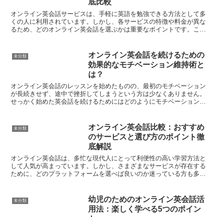
底比較
オンライン英会話サービスは、手軽に英語を勉強できる方法として多
くの人に利用されています。しかし、各サービスの特徴や料金が異な
るため、どのオンライン英会話を選ぶかは重要なポイントです。この
記事では、主要なオンライン英会話サービスの料金、特徴、...
オンライン英会話を続けるための
未分類
効果的なモチベーション維持術と
は？
オンライン英会話のレッスンを始めたものの、最初のモチベーション
が長続きせず、途中で挫折してしまうという方は少なくありません。
せっかく始めた英会話を続けるためにはどのようにモチベーションを
維持することができるのでしょうか？効果的な方法を以下に...
オンライン英会話比較：おすすめ
未分類
のサービスと選び方のポイント徹
底解説
オンライン英会話は、多忙な現代人にとって利便性の高い学習方法と
して人気が高まっています。しかし、さまざまなサービスが存在する
ために、どのプラットフォームを選べば良いのか迷っている方も多い
のではないでしょうか。そこで本記事では、おすすめのオン...
幼児のためのオンライン英会話活
未分類
用法：楽しく学べる5つのポイン