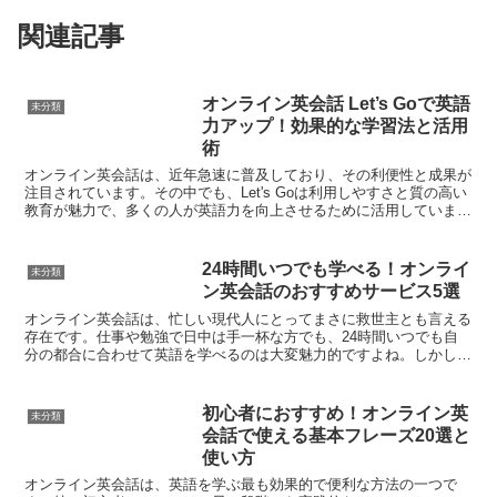
関連記事
オンライン英会話 Let’s Goで英語
未分類
力アップ！効果的な学習法と活用
術
オンライン英会話は、近年急速に普及しており、その利便性と成果が
注目されています。その中でも、Let's Goは利用しやすさと質の高い
教育が魅力で、多くの人が英語力を向上させるために活用していま
す。しかし、ただレッスンを受けるだけでは十分では...
24時間いつでも学べる！オンライ
未分類
ン英会話のおすすめサービス5選
オンライン英会話は、忙しい現代人にとってまさに救世主とも言える
存在です。仕事や勉強で日中は手一杯な方でも、24時間いつでも自
分の都合に合わせて英語を学べるのは大変魅力的ですよね。しかし、
数あるオンライン英会話サービスの中から、自分にぴったり...
初心者におすすめ！オンライン英
未分類
会話で使える基本フレーズ20選と
使い方
オンライン英会話は、英語を学ぶ最も効果的で便利な方法の一つで