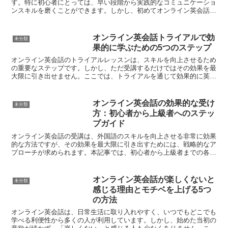
す。特に初心者にとっては、早い段階から実践的なコミュニケーショ
ンスキルを磨くことができます。しかし、初めてオンライン英会話を
始める際には何を話せば良いのか、使えるフレーズが分からな...
オンライン英会話トライアルで効
未分類
果的に学ぶための5つのステップ
オンライン英会話のトライアルレッスンは、スキルを向上させるため
の重要なステップです。しかし、ただ受講するだけではその効果を最
大限に引き出せません。ここでは、トライアルを通じて効果的に英会
話を学ぶための5つのステップをご紹介します。1. 目標...
オンライン英会話の効果的な受け
未分類
方：初心者から上級者へのステッ
プガイド
オンライン英会話の受講は、外国語のスキルを向上させる非常に効果
的な方法ですが、その効果を最大限に引き出すためには、戦略的なア
プローチが求められます。本記事では、初心者から上級者までの各ス
テージにおいて、どのようにオンライン英会話を活用するべ...
オンライン英会話が楽しくないと
未分類
感じる理由とモチベを上げる5つ
の方法
オンライン英会話は、日常生活に取り入れやすく、いつでもどこでも
学べる利便性から多くの人が利用しています。しかし、始めた当初の