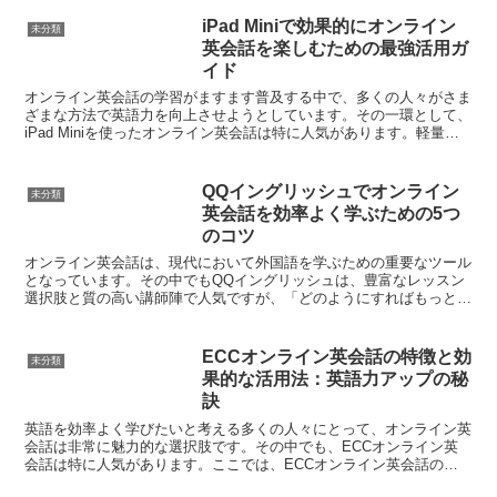
iPad Miniで効果的にオンライン
未分類
英会話を楽しむための最強活用ガ
イド
オンライン英会話の学習がますます普及する中で、多くの人々がさま
ざまな方法で英語力を向上させようとしています。その一環として、
iPad Miniを使ったオンライン英会話は特に人気があります。軽量で
持ち運びやすいiPad Miniは、どこでも学...
QQイングリッシュでオンライン
未分類
英会話を効率よく学ぶための5つ
のコツ
オンライン英会話は、現代において外国語を学ぶための重要なツール
となっています。その中でもQQイングリッシュは、豊富なレッスン
選択肢と質の高い講師陣で人気ですが、「どのようにすればもっと効
率よく学べるか？」とお考えの方も多いでしょう。この記事...
ECCオンライン英会話の特徴と効
未分類
果的な活用法：英語力アップの秘
訣
英語を効率よく学びたいと考える多くの人々にとって、オンライン英
会話は非常に魅力的な選択肢です。その中でも、ECCオンライン英
会話は特に人気があります。ここでは、ECCオンライン英会話の特
徴と、その効果的な活用法について詳しく見ていきます。英...