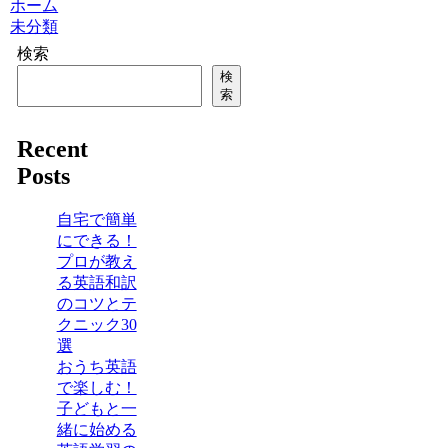
ホーム
未分類
検索
検
索
Recent
Posts
自宅で簡単
にできる！
プロが教え
る英語和訳
のコツとテ
クニック30
選
おうち英語
で楽しむ！
子どもと一
緒に始める