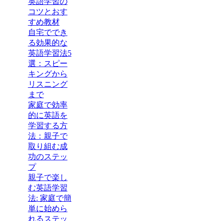
英語学習の
コツとおす
すめ教材
自宅ででき
る効果的な
英語学習法5
選：スピー
キングから
リスニング
まで
家庭で効率
的に英語を
学習する方
法：親子で
取り組む成
功のステッ
プ
親子で楽し
む英語学習
法: 家庭で簡
単に始めら
れるステッ