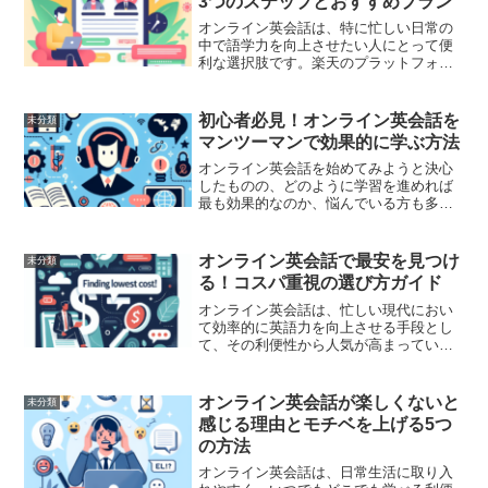
3つのステップとおすすめプラン
オンライン英会話は、特に忙しい日常の
中で語学力を向上させたい人にとって便
利な選択肢です。楽天のプラットフォー
ムは、多岐にわたる選択肢と手軽さが魅
力で、多くの人が利用しています。ここ
では、楽天でオンライン英会話を始める
初心者必見！オンライン英会話を
未分類
ための3つのステップとお...
マンツーマンで効果的に学ぶ方法
オンライン英会話を始めてみようと決心
したものの、どのように学習を進めれば
最も効果的なのか、悩んでいる方も多い
のではないでしょうか。特に、マンツー
マンレッスンは個別対応で充実した学び
が期待できる反面、自分でペースを調整
オンライン英会話で最安を見つけ
未分類
する必要があります。この...
る！コスパ重視の選び方ガイド
オンライン英会話は、忙しい現代におい
て効率的に英語力を向上させる手段とし
て、その利便性から人気が高まっていま
す。しかし、数多くのオンライン英会話
スクールが存在する中で、「どれが最安
なの？」と迷ってしまうこともあるでし
オンライン英会話が楽しくないと
未分類
ょう。特に、コストパフォ...
感じる理由とモチベを上げる5つ
の方法
オンライン英会話は、日常生活に取り入