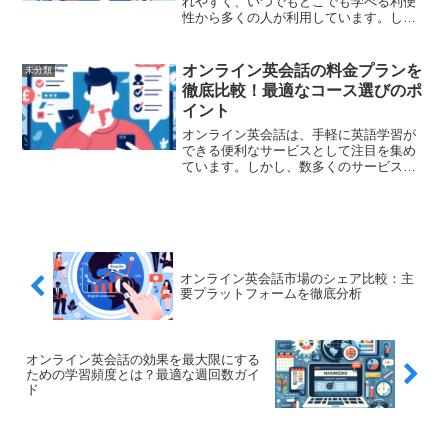
れやすく、いつでもどこでも学べる利便
性から多くの人が利用しています。しか
し、始めた当初の意欲が続かず、「楽し
くない」と感じる人も少なくありませ
ん。この記事では、その理由と、どうす
オンライン英会話の料金プランを
未分類
れば学習に対するモチベーシ...
徹底比較！最適なコース選びのポ
イント
オンライン英会話は、手軽に英語学習が
できる便利なサービスとして注目を集め
ています。しかし、数多くのサービスが
存在するため、どの料金プランが自分に
最適か迷ってしまうことも少なくないで
しょう。本記事では、オンライン英会話
の料金プランを徹底比較し...
オンライン英会話市場のシェア比較：主
要プラットフォームを徹底分析
オンライン英会話の効果を最大限にする
ための学習頻度とは？最適な週回数ガイ
ド