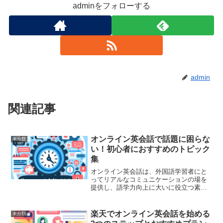
adminをフォローする
admin
関連記事
オンライン英会話で話題に困らな
未分類
い！初心者におすすめのトピック
集
オンライン英会話は、外国語学習者にと
ってリアルなコミュニケーションの場を
提供し、語学力向上に大いに役立つ素晴
らしい手段です。しかし、特に初心者の
場合、話す内容が分からず沈黙が続くこ
ともあります。そこで、今回はオンライ
楽天でオンライン英会話を始める
未分類
ン英会話でも話題に困らな...