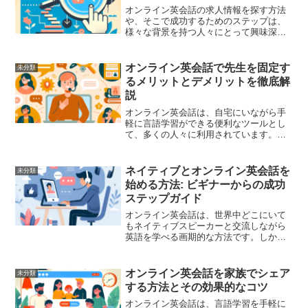
オンライン英会話の求人情報を探す方法
や、そこで成功するためのステップは、
様々な背景を持つ人々にとって興味深い
テーマです。この記事では、オンライン
英会話の求人情報の探し方からその分野
での成功までの道筋を詳しく解説してい
オンライン英会話で先生を固定す
未分類
きます。初心者でも安心し...
るメリットとデメリットを徹底解
説
オンライン英会話は、自宅にいながら手
軽に言語学習ができる便利なツールとし
て、多くの人々に利用されています。し
かし、オンライン英会話を続ける中で多
くの学習者が直面するのが、「先生を固
定すべきか否か」という選択です。今回
ネイティブとオンライン英会話を
未分類
は、特定の講師を固定して...
始める方法: ビギナーからの成功
ステップガイド
オンライン英会話は、世界中どこにいて
もネイティブスピーカーと交流しながら
英語を学べる画期的な方法です。しか
し、初心者がオンライン英会話を始める
のは少しハードルが高く感じるかもしれ
ません。このガイドでは、ゼロからオン
オンライン英会話を家族でシェア
未分類
ライン英会話を始める手順と...
する方法とその効果的なコツ
オンライン英会話は、言語学習を手軽に