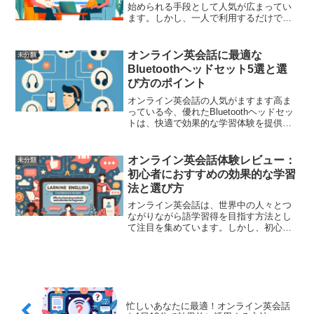
始められる手段として人気が広まってい
ます。しかし、一人で利用するだけでな
く、家族全員でシェアするとメリットが
増加します。誰もが楽しみながら学ぶこ
とができ、家族の絆も深まるスタイルで
オンライン英会話に最適な
未分類
す。そこで本記事では、オ...
Bluetoothヘッドセット5選と選
び方のポイント
オンライン英会話の人気がますます高ま
っている今、優れたBluetoothヘッドセッ
トは、快適で効果的な学習体験を提供す
るために不可欠です。しかし、市場には
さまざまな選択肢があるため、どれを選
んで良いのか迷ってしまうことも。この
オンライン英会話体験レビュー：
未分類
記事では、オン...
初心者におすすめの効果的な学習
法と選び方
オンライン英会話は、世界中の人々とつ
ながりながら語学習得を目指す方法とし
て注目を集めています。しかし、初心者
にとってはどのサービスが自分に合って
いるのか、どんな学習法が効果的なのか
判断に迷うことが多いでしょう。この記
事では、オンライン英会話...
忙しいあなたに最適！オンライン英会話