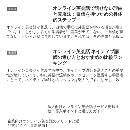
オンライン英会話で話せない理由
未分類
と克服法：自信を持つための具体
的ステップ
オンライン英会話が普及し、自宅で手軽に外国語を学べる機会が増え
ています。しかし、多くの学習者が「言葉が出てこない」「自信が持
てない」といった壁に直面しています。それでは、その理由と克服法
を具体的に探っていきましょう。話せない理由1. 恐怖心...
オンライン英会話 ネイティブ講
未分類
師の選び方とおすすめの比較ラン
キング
オンライン英会話が普及する中で、ネイティブ講師を選ぶことの重要
性が増しています。特に英語の流暢さやアクセントを重視する学習者
にとって、ネイティブ講師とのレッスンは魅力的です。しかし、数多
くのオンライン英会話サービスの中から、どのようにしてベ...
法人向けオンライン英会話サービス徹底比
較：導入ポイントと選び方ガイド
企業向けオンライン英会話のメリットと選
び方ガイド【最新動向】