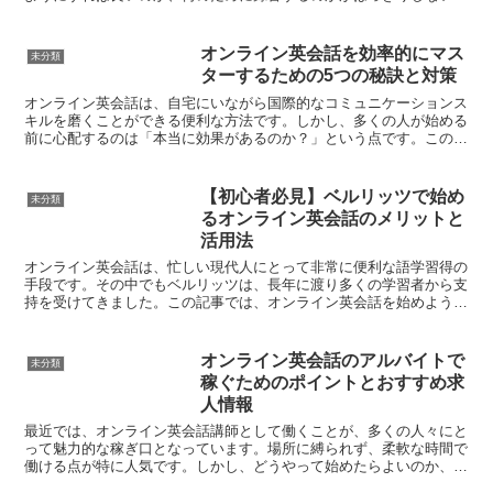
と、効果的に活用することが難しいかもしれません。今回は、...
オンライン英会話を効率的にマス
未分類
ターするための5つの秘訣と対策
オンライン英会話は、自宅にいながら国際的なコミュニケーションス
キルを磨くことができる便利な方法です。しかし、多くの人が始める
前に心配するのは「本当に効果があるのか？」という点です。この記
事では、オンライン英会話を最大限に活用するための5つの...
【初心者必見】ベルリッツで始め
未分類
るオンライン英会話のメリットと
活用法
オンライン英会話は、忙しい現代人にとって非常に便利な語学習得の
手段です。その中でもベルリッツは、長年に渡り多くの学習者から支
持を受けてきました。この記事では、オンライン英会話を始めようと
考えている初心者の方々に向けて、ベルリッツでのオンライ...
オンライン英会話のアルバイトで
未分類
稼ぐためのポイントとおすすめ求
人情報
最近では、オンライン英会話講師として働くことが、多くの人々にと
って魅力的な稼ぎ口となっています。場所に縛られず、柔軟な時間で
働ける点が特に人気です。しかし、どうやって始めたらよいのか、そ
してどの求人を選べば良いのか、迷っている方も多いでしょ...