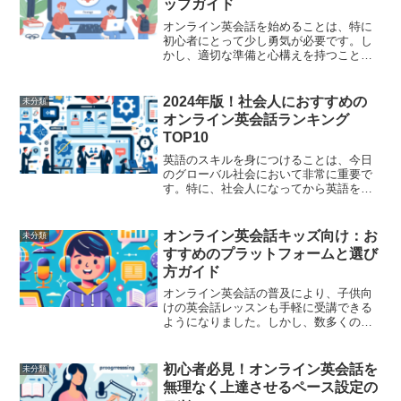
ップガイド
オンライン英会話を始めることは、特に
初心者にとって少し勇気が必要です。し
かし、適切な準備と心構えを持つこと
で、大きな自信を持って一歩を踏み出せ
ます。本記事では、初心者が安心してオ
ンライン英会話を始めるためのステップ
2024年版！社会人におすすめの
未分類
を紹介します。これは英語学...
オンライン英会話ランキング
TOP10
英語のスキルを身につけることは、今日
のグローバル社会において非常に重要で
す。特に、社会人になってから英語を学
ぶことは、キャリアの向上や国際的なビ
ジネスチャンスを掴むためのステップと
なります。オンライン英会話は、時間や
オンライン英会話キッズ向け：お
未分類
場所を問わず効率的に英語...
すすめのプラットフォームと選び
方ガイド
オンライン英会話の普及により、子供向
けの英会話レッスンも手軽に受講できる
ようになりました。しかし、数多くのプ
ラットフォームが存在する中で、どのプ
ラットフォームを選んで良いか迷う方も
多いのではないでしょうか。本記事で
初心者必見！オンライン英会話を
未分類
は、キッズ向けオンライン英...
無理なく上達させるペース設定の