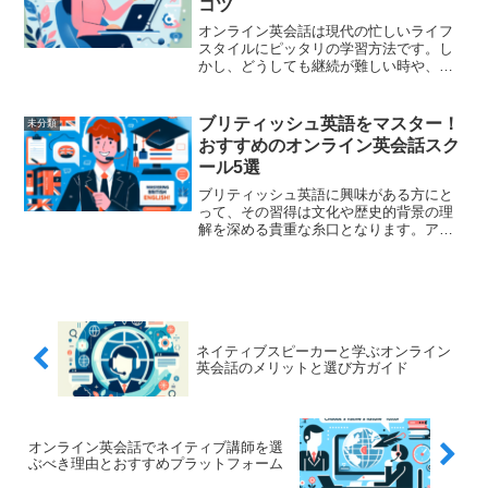
コツ
オンライン英会話は現代の忙しいライフ
スタイルにピッタリの学習方法です。し
かし、どうしても継続が難しい時や、成
果が感じられない時もあります。今回
は、初心者が無理なくオンライン英会話
を上達させるためのペース設定のコツに
ブリティッシュ英語をマスター！
未分類
ついて詳しく解説します。自...
おすすめのオンライン英会話スク
ール5選
ブリティッシュ英語に興味がある方にと
って、その習得は文化や歴史的背景の理
解を深める貴重な糸口となります。アメ
リカ英語とは異なるアクセントや表現が
魅力的ですが、オンラインで学ぶにはど
のスクールを選べばよいのか迷ってしま
う方も多いでしょう。そこ...
ネイティブスピーカーと学ぶオンライン
英会話のメリットと選び方ガイド
オンライン英会話でネイティブ講師を選
ぶべき理由とおすすめプラットフォーム