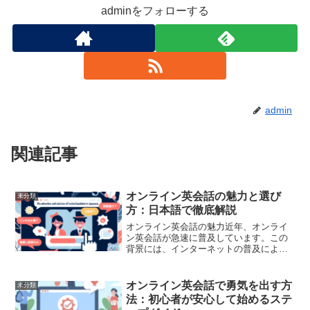
adminをフォローする
admin
関連記事
オンライン英会話の魅力と選び
未分類
方：日本語で徹底解説
オンライン英会話の魅力近年、オンライ
ン英会話が急速に普及しています。この
背景には、インターネットの普及により
世界中どこにいても質の高い英会話指導
を受けられる環境が整ったことが挙げら
れます。例えば、日本にいながら海外の
オンライン英会話で勇気を出す方
未分類
ネイティブスピーカーと直...
法：初心者が安心して始めるステ