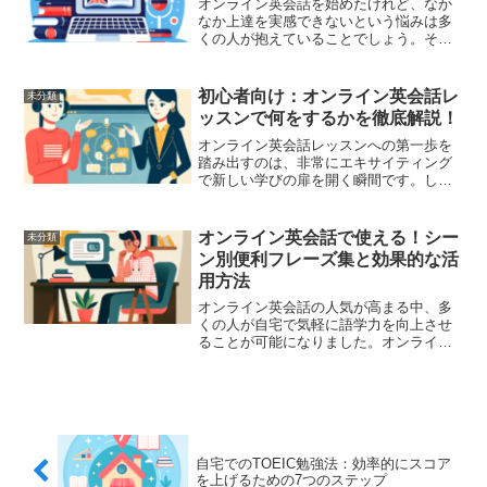
オンライン英会話を始めたけれど、なか
なか上達を実感できないという悩みは多
くの人が抱えていることでしょう。その
原因の一つには、効果的な復習方法を模
索できていないことがあるかもしれませ
ん。ここでは、オンライン英会話の成果
初心者向け：オンライン英会話レ
未分類
を最大化するための効果的...
ッスンで何をするかを徹底解説！
オンライン英会話レッスンへの第一歩を
踏み出すのは、非常にエキサイティング
で新しい学びの扉を開く瞬間です。しか
し、多くの初心者が「一体どんなことを
するのだろう？」と不安や疑問を抱える
ことも多いはずです。このガイドでは、
オンライン英会話で使える！シー
未分類
オンライン英会話レッスン...
ン別便利フレーズ集と効果的な活
用方法
オンライン英会話の人気が高まる中、多
くの人が自宅で気軽に語学力を向上させ
ることが可能になりました。オンライン
で学ぶことの利便性は最大の魅力です
が、限られた時間で効果的に会話力を向
上させるためには、少し工夫が必要で
す。ここでは、オンライン英会...
自宅でのTOEIC勉強法：効率的にスコア
を上げるための7つのステップ