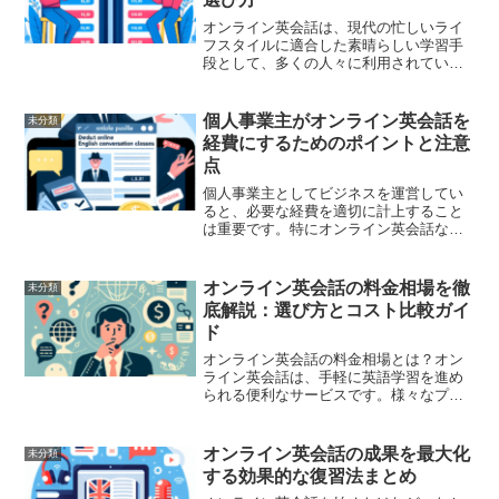
オンライン英会話は、現代の忙しいライ
フスタイルに適合した素晴らしい学習手
段として、多くの人々に利用されていま
す。しかし、いざ始めようとするときに
悩むのが、どのプラットフォームを選べ
ば良いのか、そしてそれぞれの価格はど
個人事業主がオンライン英会話を
未分類
れくらいなのかという点で...
経費にするためのポイントと注意
点
個人事業主としてビジネスを運営してい
ると、必要な経費を適切に計上すること
は重要です。特にオンライン英会話な
ど、自己投資やスキルアップのための出
費がどのように経費として認められるか
は、知っておくべきポイントです。ここ
オンライン英会話の料金相場を徹
未分類
では、オンライン英会話を経...
底解説：選び方とコスト比較ガイ
ド
オンライン英会話の料金相場とは？オン
ライン英会話は、手軽に英語学習を進め
られる便利なサービスです。様々なプラ
ットフォームが存在し、それぞれ異なる
料金体系を持っています。オンライン英
会話の料金相場を理解することは、自分
オンライン英会話の成果を最大化
未分類
に合ったサービスを選ぶた...
する効果的な復習法まとめ