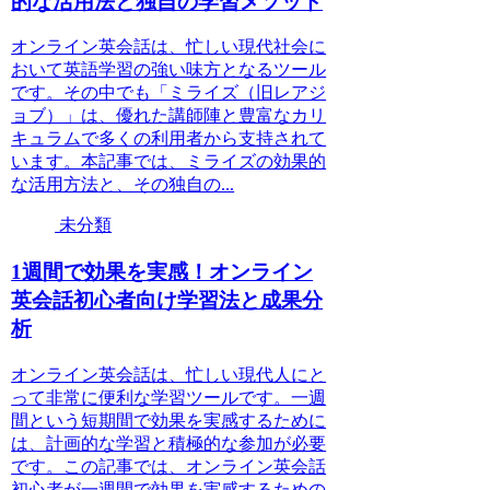
的な活用法と独自の学習メソッド
オンライン英会話は、忙しい現代社会に
おいて英語学習の強い味方となるツール
です。その中でも「ミライズ（旧レアジ
ョブ）」は、優れた講師陣と豊富なカリ
キュラムで多くの利用者から支持されて
います。本記事では、ミライズの効果的
な活用方法と、その独自の...
未分類
1週間で効果を実感！オンライン
英会話初心者向け学習法と成果分
析
オンライン英会話は、忙しい現代人にと
って非常に便利な学習ツールです。一週
間という短期間で効果を実感するために
は、計画的な学習と積極的な参加が必要
です。この記事では、オンライン英会話
初心者が一週間で効果を実感するための