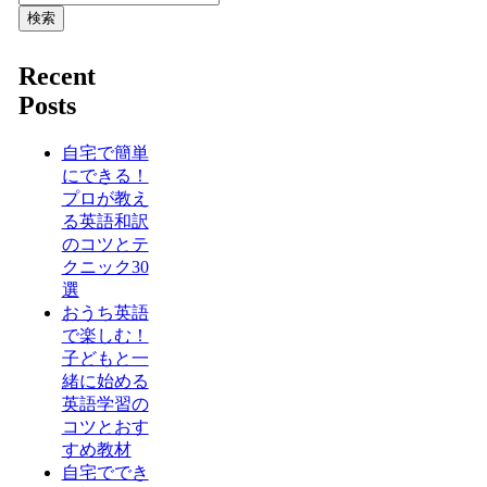
検索
Recent
Posts
自宅で簡単
にできる！
プロが教え
る英語和訳
のコツとテ
クニック30
選
おうち英語
で楽しむ！
子どもと一
緒に始める
英語学習の
コツとおす
すめ教材
自宅ででき