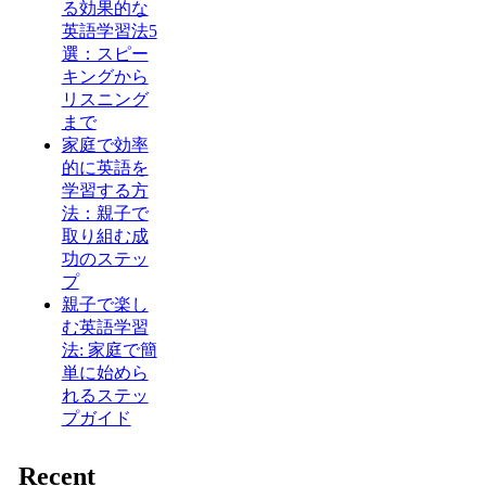
る効果的な
英語学習法5
選：スピー
キングから
リスニング
まで
家庭で効率
的に英語を
学習する方
法：親子で
取り組む成
功のステッ
プ
親子で楽し
む英語学習
法: 家庭で簡
単に始めら
れるステッ
プガイド
Recent