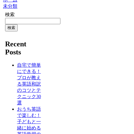
未分類
検索
検索
Recent
Posts
自宅で簡単
にできる！
プロが教え
る英語和訳
のコツとテ
クニック30
選
おうち英語
で楽しむ！
子どもと一
緒に始める