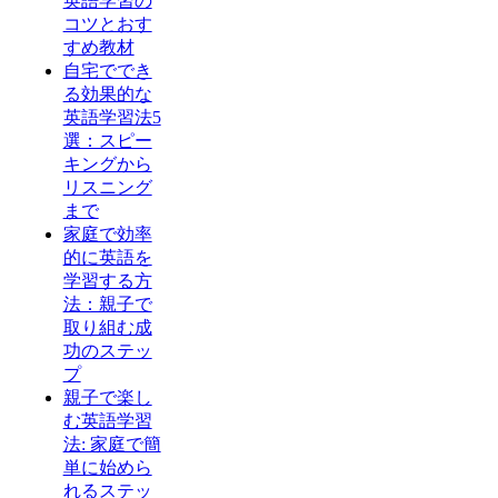
英語学習の
コツとおす
すめ教材
自宅ででき
る効果的な
英語学習法5
選：スピー
キングから
リスニング
まで
家庭で効率
的に英語を
学習する方
法：親子で
取り組む成
功のステッ
プ
親子で楽し
む英語学習
法: 家庭で簡
単に始めら
れるステッ