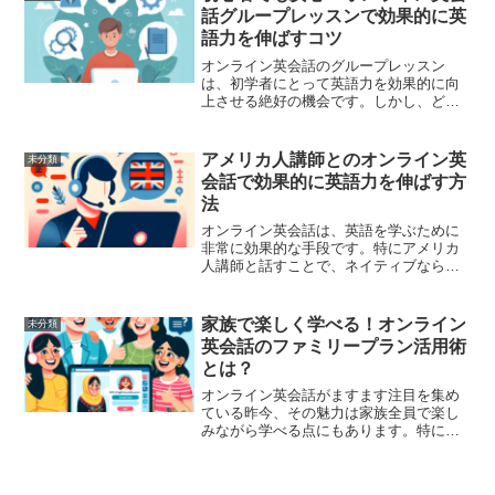
ットフォームと、効果的に...
話グループレッスンで効果的に英
語力を伸ばすコツ
オンライン英会話のグループレッスン
は、初学者にとって英語力を効果的に向
上させる絶好の機会です。しかし、どの
ように参加すれば最大限の効果を得られ
るのか自信が持てない方も多いのではな
いでしょうか。この記事では、オンライ
アメリカ人講師とのオンライン英
未分類
ングループレッスンを活用し...
会話で効果的に英語力を伸ばす方
法
オンライン英会話は、英語を学ぶために
非常に効果的な手段です。特にアメリカ
人講師と話すことで、ネイティブならで
はの発音や表現を学ぶことができるた
め、英語力を飛躍的に向上させる大きな
チャンスとなります。しかし、ただ授業
家族で楽しく学べる！オンライン
未分類
を受けるだけではその効果を...
英会話のファミリープラン活用術
とは？
オンライン英会話がますます注目を集め
ている昨今、その魅力は家族全員で楽し
みながら学べる点にもあります。特に、
ファミリープランを活用することで家族
全員が効果的に、そしてお得に英会話を
学ぶことが可能です。しかし、どうやっ