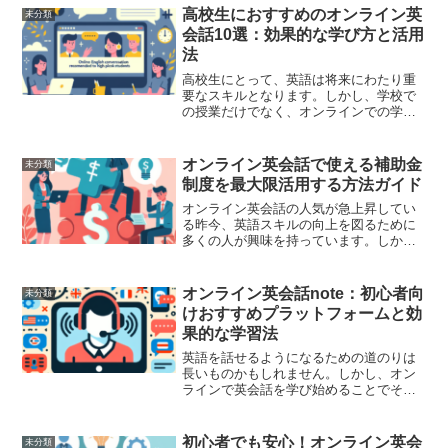
高校生におすすめのオンライン英
未分類
会話10選：効果的な学び方と活用
法
高校生にとって、英語は将来にわたり重
要なスキルとなります。しかし、学校で
の授業だけでなく、オンラインでの学び
を活用することで、より効果的に英語力
を向上させることができます。この記事
では、高校生におすすめのオンライン英
オンライン英会話で使える補助金
未分類
会話を10つご紹介し、そ...
制度を最大限活用する方法ガイド
オンライン英会話の人気が急上昇してい
る昨今、英語スキルの向上を図るために
多くの人が興味を持っています。しか
し、継続的に質の高いレッスンを受ける
ためには、それなりの費用がかかりま
す。そんな時に役立つのが補助金制度で
オンライン英会話note：初心者向
未分類
す。本記事では、オンライン英...
けおすすめプラットフォームと効
果的な学習法
英語を話せるようになるための道のりは
長いものかもしれません。しかし、オン
ラインで英会話を学び始めることでその
道のりは確実に短縮され、より効率的に
進むことが可能です。この記事では、初
心者におすすめのオンライン英会話プラ
初心者でも安心！オンライン英会
未分類