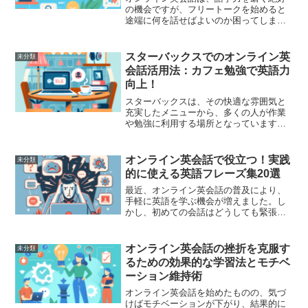
の機会ですが、フリートークを始めると
途端に何を話せばよいのか困ってしまう
こともあります。話題が途切れると沈黙
が続き、気まずさを感じることもあるで
しょう。そこで今回は、オンライン英会
スターバックスでのオンライン英
未分類
話のフリートークで使える...
会話活用法：カフェ勉強で英語力
向上！
スターバックスは、その快適な雰囲気と
充実したメニューから、多くの人が作業
や勉強に利用する場所となっています。
しかし、近年その場を英語学習、特にオ
ンライン英会話に活用する人が増えてい
ることをご存じですか？この記事では、
オンライン英会話で役立つ！実践
未分類
スターバックスでのオンラ...
的に使える英語フレーズ集20選
最近、オンライン英会話の普及により、
手軽に英語を学ぶ機会が増えました。し
かし、初めての会話はどうしても緊張す
るもので、言葉がすぐに出てこなかった
り、何を話せばいいのか迷ったりするこ
ともあります。そこで今回は、オンライ
オンライン英会話の挫折を克服す
未分類
ン英会話で役立つ実践的な...
るための効果的な学習法とモチベ
ーション維持術
オンライン英会話を始めたものの、気づ
けばモチベーションが下がり、結果的に