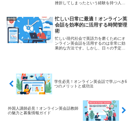
挫折してしまったという経験を持つ人は
少なくありません。言語学習は時間と努
力が必要ですが、それを続けられなけれ
ば成果は得られません。今回は、オンラ
忙しい日常に最適！オンライン英
未分類
イン英会話を続ける上での...
会話を効率的に活用する時間管理
術
忙しい現代社会で英語力を磨くためにオ
ンライン英会話を活用するのは非常に効
果的な方法です。しかし、日々の予定に
追われる中で時間をどう管理するかがポ
イントです。この記事では、忙しい日常
を送りながらもオンライン英会話を効果
的に利用するための時間管...
学生必見！オンライン英会話で学ぶべき6
つのメリットと成功法
外国人講師必見！オンライン英会話教師
の魅力と募集情報ガイド