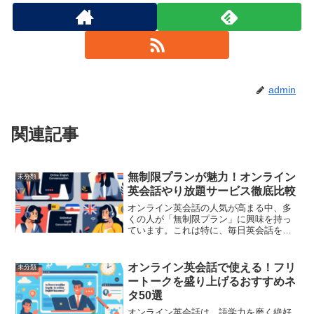
admin
関連記事
無制限プランが魅力！オンライン
未分類
英会話やり放題サービス徹底比較
オンライン英会話の人気が高まる中、多
くの人が「無制限プラン」に興味を持っ
ています。これは特に、毎日英会話を練
習したい人や短期間で集中的にスキルを
向上させたい人に人気のある選択肢で
す。しかし、無制限プランを提供してい
オンライン英会話で使える！フリ
未分類
るオンライン英会話サービス...
ートークを盛り上げるおすすめネ
タ50選
オンライン英会話は、語学力を磨く絶好