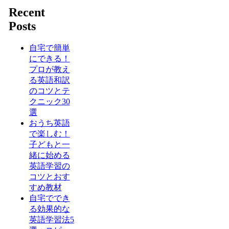
Recent
Posts
自宅で簡単
にできる！
プロが教え
る英語和訳
のコツとテ
クニック30
選
おうち英語
で楽しむ！
子どもと一
緒に始める
英語学習の
コツとおす
すめ教材
自宅ででき
る効果的な
英語学習法5