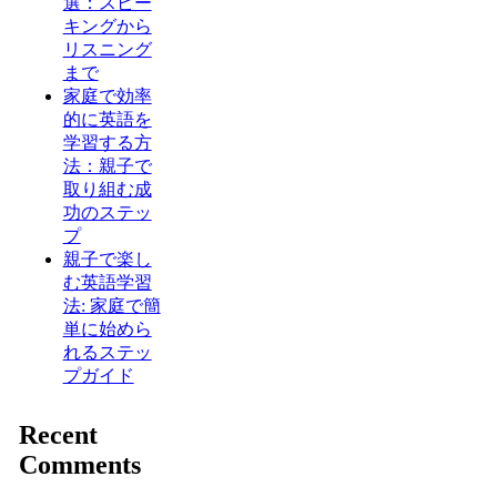
選：スピー
キングから
リスニング
まで
家庭で効率
的に英語を
学習する方
法：親子で
取り組む成
功のステッ
プ
親子で楽し
む英語学習
法: 家庭で簡
単に始めら
れるステッ
プガイド
Recent
Comments