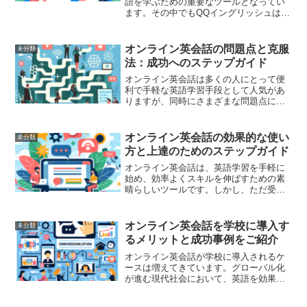
語を学ぶための重要なツールとなってい
ます。その中でもQQイングリッシュは、
豊富なレッスン選択肢と質の高い講師陣
で人気ですが、「どのようにすればもっ
と効率よく学べるか？」とお考えの方も
オンライン英会話の問題点と克服
未分類
多いでしょう。この記事...
法：成功へのステップガイド
オンライン英会話は多くの人にとって便
利で手軽な英語学習手段として人気があ
りますが、同時にさまざまな問題点に直
面することもあります。本記事では、オ
ンライン英会話の代表的な問題点とそれ
らを克服するためのステップを詳しく解
オンライン英会話の効果的な使い
未分類
説します。これを活用すれ...
方と上達のためのステップガイド
オンライン英会話は、英語学習を手軽に
始め、効率よくスキルを伸ばすための素
晴らしいツールです。しかし、ただ受講
するだけではその効果を最大限に引き出
すことは難しいかもしれません。本記事
では、オンライン英会話を最大限に活用
オンライン英会話を学校に導入す
未分類
し、英語力を向上させるた...
るメリットと成功事例をご紹介
オンライン英会話が学校に導入されるケ
ースは増えてきています。グローバル化
が進む現代社会において、英語を効果的
に習得するための手段としてオンライン
英会話は注目されています。本記事で