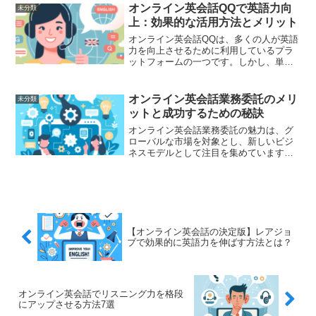
は、オンライン英会話を学校に導入する
オンライン英会話QQで英語力向
未分類
メリットを考察し、さらにそ...
上：効果的な活用方法とメリット
オンライン英会話QQは、多くの人が英語
力を向上させるために利用しているプラ
ットフォームの一つです。しかし、単に
レッスンを受けるだけでは効果が実感で
きないこともあります。今回は、オンラ
イン英会話QQを最大限に活用するための
オンライン英会話業務委託のメリ
未分類
効果的な方法と、その...
ットと成功するための秘訣
オンライン英会話業務委託の魅力は、グ
ローバルな市場を対象とし、新しいビジ
ネスモデルとして注目を集めています。
この記事では、オンライン英会話の業務
委託を検討している方に向けて、そのメ
リットと、成功するための秘訣について
詳しく解説します。オンラ...
【オンライン英会話の決定版】レアジョ
ブで効果的に英語力を伸ばす方法とは？
オンライン英会話でリスニング力を格段
にアップさせる方法7選