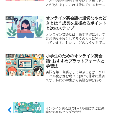
「相手の話が理解できない」と感じるこ
とがあります。これは誰にでもある一般
的な課題ですが、適切な対処法と改善策
を講じることで、次第に問題を克服する
ことができます。この記事では、オンラ
オンライン英会話の適切なやめど
未分類
イン英会話での理解不足をど...
きとは？成長を見極めるポイント
と次のステップ
オンライン英会話は、語学学習において
効果的な手段として多くの人々に利用さ
れています。しかし、どのような学びで
も、やめどきを見極めることは重要で
す。本記事では、オンライン英会話の適
切なやめどきと、成長を見極めるための
小学生のためのオンライン英会
未分類
ポイント、そして次のステッ...
話: おすすめプラットフォームと
学習法
英語を第二言語として学ぶことは、グロ
ーバル化が進む現代において非常に重要
です。特に小学生から英語を学び始める
ことで、より自然にスキルを習得するこ
とができます。そこで注目されるのがオ
ンライン英会話プラットフォームです。
しかし、どのプラットフォ...
オンライン英会話でレベル別に学ぶ効果
的なスキルアップの方法