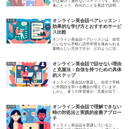
介は避けて通れないステップです。初心
者にとって、自分のことを英語で説明す
るのは少しハードルが高く感じるかもし
れません。しかし、自己紹介をしっかり
とマスターすることで、自信を持ってレ
オンライン英会話ペアレッスン：
未分類
ッスンをスタートでき、先...
効果的な学び方とおすすめサービ
ス比較
オンライン英会話ペアレッスンは、自宅
にいながら手軽に語学学習を進められる
素晴らしい方法ですが、どのように活用
すれば最大の効果を得られるのでしょう
か。また、多くのサービスがある中で、
どれを選べばいいのか迷うこともありま
オンライン英会話で話せない理由
未分類
す。この記事では、オンラ...
と克服法：自信を持つための具体
的ステップ
オンライン英会話が普及し、自宅で手軽
に外国語を学べる機会が増えています。
しかし、多くの学習者が「言葉が出てこ
ない」「自信が持てない」といった壁に
直面しています。それでは、その理由と
克服法を具体的に探っていきましょう。
オンライン英会話で理解できない
未分類
話せない理由1. 恐怖心...
時の対処法と実践的改善アプロー
チ
オンライン英会話を受講していると、