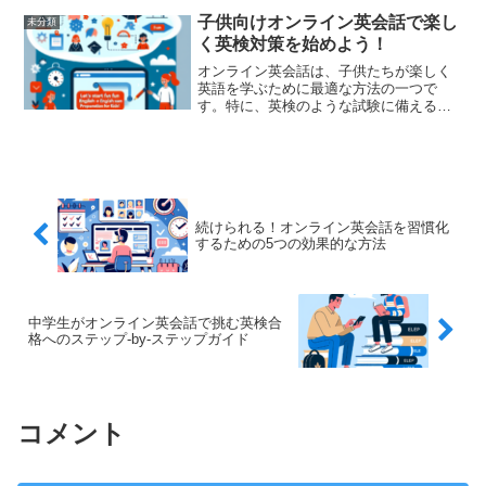
ブログでは、「home」と「house」とい
う二つの用語がどのように異なるのか、
子供向けオンライン英会話で楽し
未分類
それぞれの使い方...
く英検対策を始めよう！
オンライン英会話は、子供たちが楽しく
英語を学ぶために最適な方法の一つで
す。特に、英検のような試験に備える際
には、自宅でリラックスしながら効率的
に学べる環境を提供します。この記事で
は、子供向けオンライン英会話を活用し
て楽しく英検対策を進める方...
続けられる！オンライン英会話を習慣化
するための5つの効果的な方法
中学生がオンライン英会話で挑む英検合
格へのステップ-by-ステップガイド
コメント