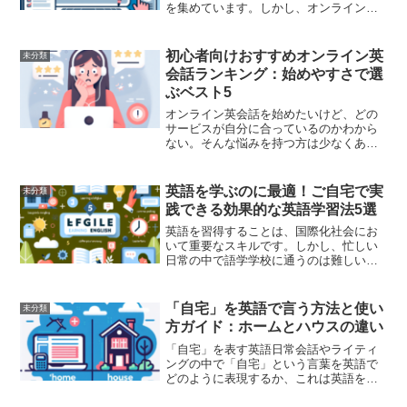
を集めています。しかし、オンライン英
会話講師になるにはどのようなスキルが
求められるのでしょうか？また、採用プ
ロセスはどのように進むのでしょうか？
初心者向けおすすめオンライン英
未分類
以下で詳しく解説します。オ...
会話ランキング：始めやすさで選
ぶベスト5
オンライン英会話を始めたいけど、どの
サービスが自分に合っているのかわから
ない。そんな悩みを持つ方は少なくあり
ません。特に初心者の方にとっては「始
めやすさ」が重要なポイントになりま
す。本記事では、初心者向けオンライン
英語を学ぶのに最適！ご自宅で実
未分類
英会話サービスの中から、始...
践できる効果的な英語学習法5選
英語を習得することは、国際化社会にお
いて重要なスキルです。しかし、忙しい
日常の中で語学学校に通うのは難しいで
すよね。そこで、ご自宅で手軽に英語力
を向上させる方法を5つご紹介します。こ
れらの方法は、あなたの日常生活に無理
「自宅」を英語で言う方法と使い
未分類
なく取り入れることがで...
方ガイド：ホームとハウスの違い
「自宅」を表す英語日常会話やライティ
ングの中で「自宅」という言葉を英語で
どのように表現するか、これは英語を学
ぶ上で避けて通れないテーマです。この