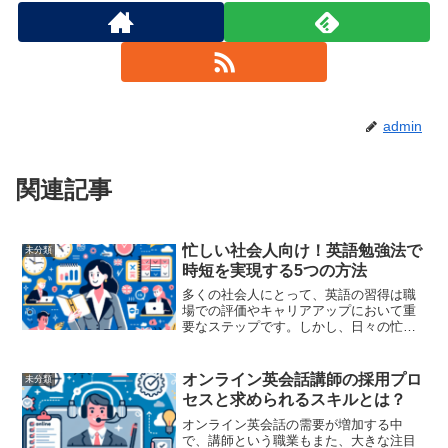
admin
関連記事
忙しい社会人向け！英語勉強法で
未分類
時短を実現する5つの方法
多くの社会人にとって、英語の習得は職
場での評価やキャリアアップにおいて重
要なステップです。しかし、日々の忙し
さの中で効率よく英語を学ぶには、効果
的な勉強法を見つけることが重要です。
この記事では、忙しい社会人が短時間で
オンライン英会話講師の採用プロ
未分類
英語力を向上させるための...
セスと求められるスキルとは？
オンライン英会話の需要が増加する中
で、講師という職業もまた、大きな注目