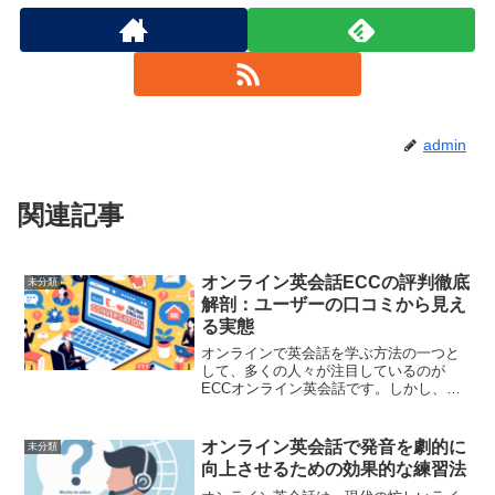
admin
関連記事
オンライン英会話ECCの評判徹底
未分類
解剖：ユーザーの口コミから見え
る実態
オンラインで英会話を学ぶ方法の一つと
して、多くの人々が注目しているのが
ECCオンライン英会話です。しかし、そ
の評判が気になるところ。実際のとこ
ろ、どのような評価がされているのでし
ょうか？ここでは、ユーザーの口コミを
オンライン英会話で発音を劇的に
未分類
基にした徹底解剖を通じてE...
向上させるための効果的な練習法