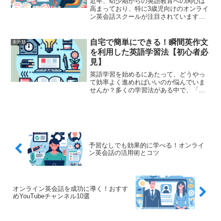
近年、幼少期からの英語教育への関心は
高まっており、特に3歳児向けのオンライ
ン英会話スクールが注目されています。
この時期に英語を学ぶことは、言語の基
礎を築くうえでとても大切です。この記
事では、3歳児におすすめのオンライン英
自宅で簡単にできる！瞬間英作文
未分類
会話スクール5選と、...
を利用した英語学習法【初心者必
見】
英語学習を始めるにあたって、どうやっ
て効率よく進めればいいのか悩んでいま
せんか？多くの学習法がある中で、「瞬
間英作文」は特に初心者に最適な方法の
一つとして注目されています。今回は、
自宅で簡単に始められる瞬間英作文の学
習法について詳しくご紹介...
予習なしでも効果的に学べる！オンライ
ン英会話の活用術とコツ
オンライン英会話を成功に導く！おすす
めYouTubeチャンネル10選