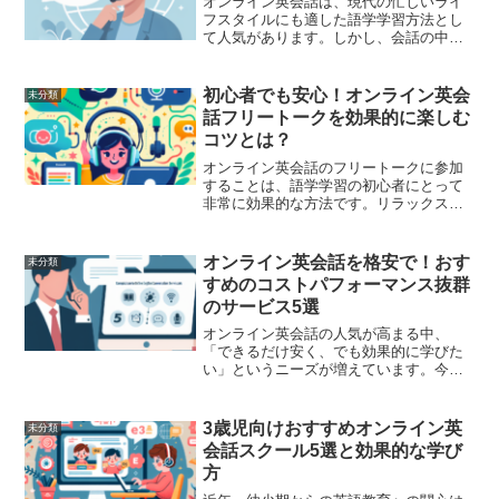
オンライン英会話は、現代の忙しいライ
フスタイルにも適した語学学習方法とし
て人気があります。しかし、会話の中で
最も重要な要素の一つである「発音」
は、実際に相手に伝わるコミュニケーシ
ョンの質を大きく左右します。発音が不
初心者でも安心！オンライン英会
未分類
明瞭だとせっかくの会話も誤...
話フリートークを効果的に楽しむ
コツとは？
オンライン英会話のフリートークに参加
することは、語学学習の初心者にとって
非常に効果的な方法です。リラックスし
た環境で話せるため、興味を持ちやす
く、継続するモチベーションにも繋がり
ます。しかし、フリートークは時にどの
オンライン英会話を格安で！おす
未分類
ように進めれば良いかわから...
すめのコストパフォーマンス抜群
のサービス5選
オンライン英会話の人気が高まる中、
「できるだけ安く、でも効果的に学びた
い」というニーズが増えています。今回
は、経済的負担を抑えながらも、質の高
い英会話レッスンが受けられるサービス
を5つご紹介します。それぞれ特色や料金
3歳児向けおすすめオンライン英
未分類
体系が異なるため、自分に...
会話スクール5選と効果的な学び
方