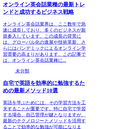
オンライン英会話業種の最新トレ
ンドと成功するビジネス戦略
オンライン英会話業界は、ここ数年で急
速に成長しており、多くのビジネスが新
規参入しています。この成長の背景に
は、グローバル化の進展や技術革新、さ
らにはパンデミックによるオンライン学
習需要の高まりがあります。この記事で
は、オンライン英会話業種に...
未分類
自宅で英語を効率的に勉強するた
めの最新メソッド10選
英語を学ぶためには、その学習方法を工
夫することが重要です。特に自宅で学習
する場合、自己管理が鍵となりますが、
最新のテクノロジーとメソッドを活用す
ることで効率的な勉強が可能になりま