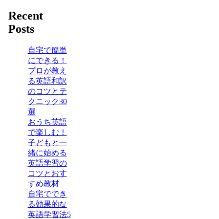
Recent
Posts
自宅で簡単
にできる！
プロが教え
る英語和訳
のコツとテ
クニック30
選
おうち英語
で楽しむ！
子どもと一
緒に始める
英語学習の
コツとおす
すめ教材
自宅ででき
る効果的な
英語学習法5