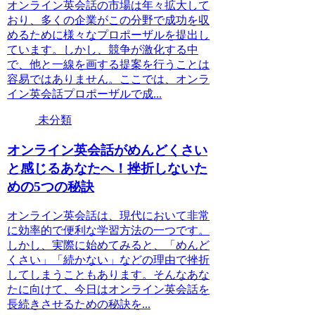
オンライン英会話の市場は年々拡大して
おり、多くの企業がこの分野で成功を収
めるために様々なプロポーザルを提出し
ています。しかし、競争が激化する中
で、他と一線を画する提案を行うことは
容易ではありません。ここでは、オンラ
イン英会話プロポーザルで成...
未分類
オンライン英会話がめんどくさい
と感じるあなたへ！挫折しないた
めの5つの秘訣
オンライン英会話は、現代において非常
に効率的で便利な学習方法の一つです。
しかし、実際に始めてみると、「めんど
くさい」「続かない」などの理由で挫折
してしまうこともあります。そんなあな
たに向けて、今日はオンライン英会話を
長続きさせるための秘訣を...