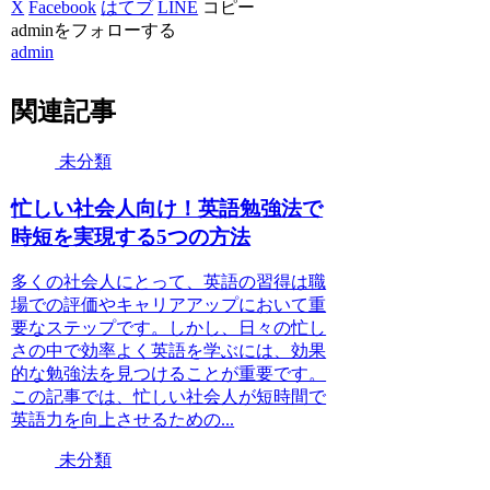
X
Facebook
はてブ
LINE
コピー
adminをフォローする
admin
関連記事
未分類
忙しい社会人向け！英語勉強法で
時短を実現する5つの方法
多くの社会人にとって、英語の習得は職
場での評価やキャリアアップにおいて重
要なステップです。しかし、日々の忙し
さの中で効率よく英語を学ぶには、効果
的な勉強法を見つけることが重要です。
この記事では、忙しい社会人が短時間で
英語力を向上させるための...
未分類