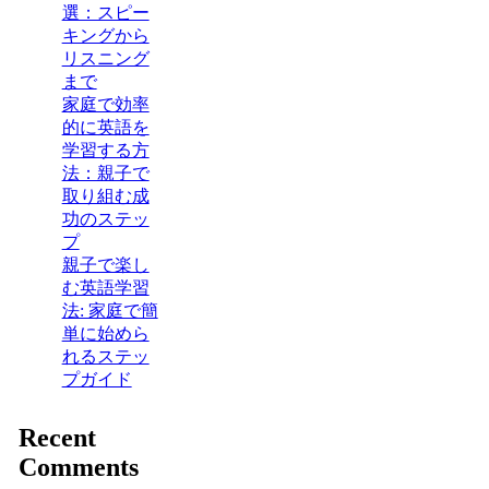
選：スピー
キングから
リスニング
まで
家庭で効率
的に英語を
学習する方
法：親子で
取り組む成
功のステッ
プ
親子で楽し
む英語学習
法: 家庭で簡
単に始めら
れるステッ
プガイド
Recent
Comments