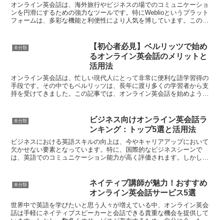
オンライン英会話は、海外旅行やビジネスの場でのコミュニケーショ
ンを円滑にするための強力なツールです。特にWeblioというプラット
フォームは、多彩な機能と利便性により人気を博しています。この記
事では、Weblioでオンライン英会話を始める5...
【初心者必見】ベルリッツで始め
未分類
るオンライン英会話のメリットと
活用法
オンライン英会話は、忙しい現代人にとって非常に便利な語学習得の
手段です。その中でもベルリッツは、長年に渡り多くの学習者から支
持を受けてきました。この記事では、オンライン英会話を始めようと
考えている初心者の方々に向けて、ベルリッツでのオンライ...
ビジネス向けオンライン英会話ラ
未分類
ンキング：トップ5選と活用法
ビジネスにおける英語スキルの向上は、今やキャリアアップにおいて
欠かせない要素となっています。特に、国際的なビジネスシーンで
は、英語でのコミュニケーション能力が高く評価されます。しかし、
忙しいビジネスパーソンにとって、実際の会話レッスンを時間...
ネイティブ講師が魅力！おすすめ
未分類
オンライン英会話サービス5選
世界中で英語を学びたいと思う人々が増えている中、オンライン英会
話は手軽にネイティブスピーカーと会話できる貴重な機会を提供して