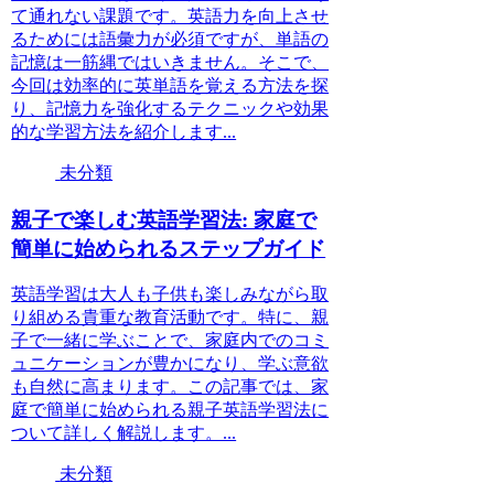
て通れない課題です。英語力を向上させ
るためには語彙力が必須ですが、単語の
記憶は一筋縄ではいきません。そこで、
今回は効率的に英単語を覚える方法を探
り、記憶力を強化するテクニックや効果
的な学習方法を紹介します...
未分類
親子で楽しむ英語学習法: 家庭で
簡単に始められるステップガイド
英語学習は大人も子供も楽しみながら取
り組める貴重な教育活動です。特に、親
子で一緒に学ぶことで、家庭内でのコミ
ュニケーションが豊かになり、学ぶ意欲
も自然に高まります。この記事では、家
庭で簡単に始められる親子英語学習法に
ついて詳しく解説します。...
未分類