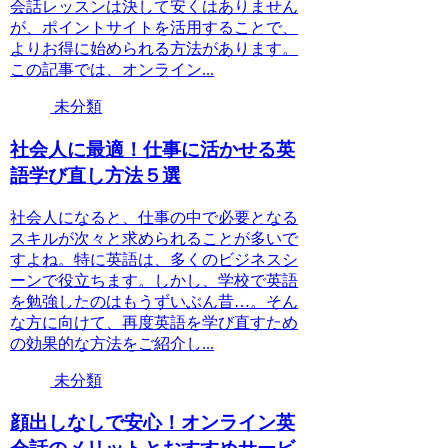
会話レッスンは決して安くはありません
が、ポイントサイトを活用することで、
よりお得に始められる方法があります。
この記事では、オンライン...
未分類
社会人に最適！仕事に活かせる英
語学び直し方法５選
社会人になると、仕事の中で必要となる
スキルが次々と求められることが多いで
すよね。特に英語は、多くのビジネスシ
ーンで役立ちます。しかし、学校で英語
を勉強したのはもうずいぶん昔…。そん
な方に向けて、再度英語を学び直すため
の効果的な方法をご紹介し...
未分類
顔出しなしで安心！オンライン英