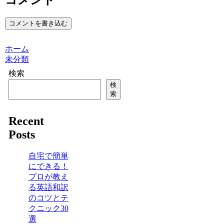
コメントを書き込む
ホーム
未分類
検索
検
索
Recent
Posts
自宅で簡単
にできる！
プロが教え
る英語和訳
のコツとテ
クニック30
選