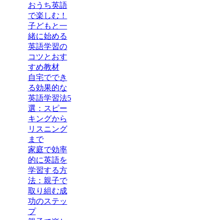
おうち英語
で楽しむ！
子どもと一
緒に始める
英語学習の
コツとおす
すめ教材
自宅ででき
る効果的な
英語学習法5
選：スピー
キングから
リスニング
まで
家庭で効率
的に英語を
学習する方
法：親子で
取り組む成
功のステッ
プ