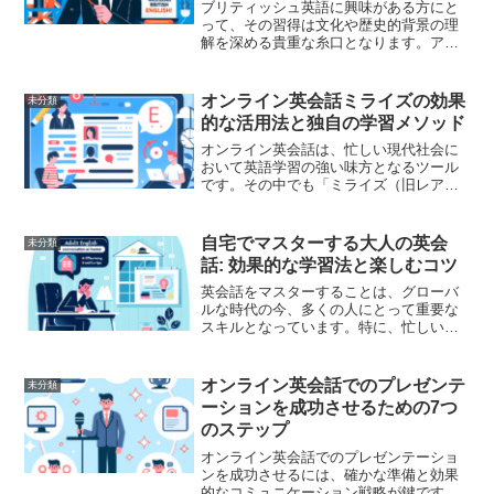
ブリティッシュ英語に興味がある方にと
って、その習得は文化や歴史的背景の理
解を深める貴重な糸口となります。アメ
リカ英語とは異なるアクセントや表現が
魅力的ですが、オンラインで学ぶにはど
のスクールを選べばよいのか迷ってしま
オンライン英会話ミライズの効果
未分類
う方も多いでしょう。そこ...
的な活用法と独自の学習メソッド
オンライン英会話は、忙しい現代社会に
おいて英語学習の強い味方となるツール
です。その中でも「ミライズ（旧レアジ
ョブ）」は、優れた講師陣と豊富なカリ
キュラムで多くの利用者から支持されて
います。本記事では、ミライズの効果的
自宅でマスターする大人の英会
未分類
な活用方法と、その独自の...
話: 効果的な学習法と楽しむコツ
英会話をマスターすることは、グローバ
ルな時代の今、多くの人にとって重要な
スキルとなっています。特に、忙しい大
人にとっては、自宅で効率よく学ぶ方法
を知ることが肝要です。このブログで
は、自宅での英会話学習を最大限に活か
オンライン英会話でのプレゼンテ
未分類
すための効果的な学習法とそ...
ーションを成功させるための7つ
のステップ
オンライン英会話でのプレゼンテーショ
ンを成功させるには、確かな準備と効果
的なコミュニケーション戦略が鍵です。