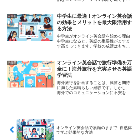
ネット上でのやりとりは、対面でのプレ
ゼンテーションとは異なるチャレンジが
あるため、その特性に応じた適切なアプ
中学生に最適！オンライン英会話
未分類
ローチが求められます。以...
の効果とメリットを最大限活用す
る方法
中学生がオンライン英会話を始める理由
中学生になると、英語の重要性がますま
す高まってきます。学校の成績はもちろ
んのこと、将来的な進学や留学、国際的
な視野を広げるためにも英語は欠かせな
いスキルです。しかし、通常の授業だけ
オンライン英会話で旅行準備を万
未分類
では英会話のスキルを磨く...
全に！海外旅行を充実させる英語
学習法
海外旅行を計画することは、興奮と期待
に満ちた素晴らしい経験です。しかし、
海外でのコミュニケーションに不安を感
じることもあるでしょう。そんなとき、
オンライン英会話を活用することで、旅
行先での交流をスムーズにし、旅行準備
をより充実させることがで...
オンライン英会話で素顔のままで: 自然体
で学ぶ効果的な方法