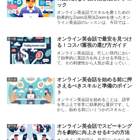
ック
オンライン英会話でスキルを磨くための
効果的なZoom活用法Zoomを使ったオン
ライン英会話のレッスンは、今日ではま
すます一般的になっています。その理由
は、時間と場所の制約から解放され、多
様な講師と柔軟に繋がれるという点で
オンライン英会話で最安を見つけ
未分類
す。とはいえ、ただ単...
る！コスパ重視の選び方ガイド
オンライン英会話は、忙しい現代におい
て効率的に英語力を向上させる手段とし
て、その利便性から人気が高まっていま
す。しかし、数多くのオンライン英会話
スクールが存在する中で、「どれが最安
なの？」と迷ってしまうこともあるでし
オンライン英会話を始める前に押
未分類
ょう。特に、コストパフォ...
さえるべきスキルと準備のポイン
ト
オンライン英会話を始めることは、語学
を学ぶ上で非常に効果的な選択です。し
かし、始める前にいくつかのスキルと準
備を整えておくことで、学習をより効果
的に進めることができます。この記事で
は、オンライン英会話を始める前に押さ
オンライン英会話でスピーキング
未分類
えるべきスキルと準備のポ...
力を劇的に向上させる4つの方法
オンライン英会話は、自宅にいながら外