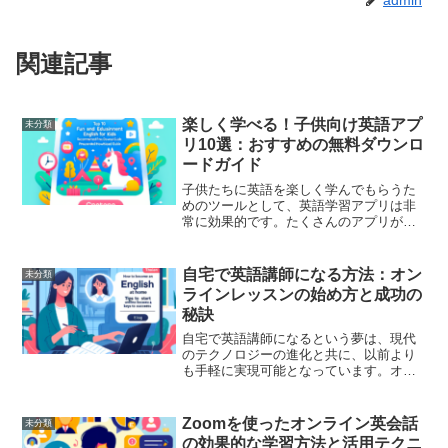
admin
関連記事
楽しく学べる！子供向け英語アプ
未分類
リ10選：おすすめの無料ダウンロ
ードガイド
子供たちに英語を楽しく学んでもらうた
めのツールとして、英語学習アプリは非
常に効果的です。たくさんのアプリが市
場に出ていますが、質の良いものを選ぶ
ことで子供たちの学習効果を高めること
ができます。ここでは、無料でダウンロ
自宅で英語講師になる方法：オン
未分類
ードできるおすすめの子供...
ラインレッスンの始め方と成功の
秘訣
自宅で英語講師になるという夢は、現代
のテクノロジーの進化と共に、以前より
も手軽に実現可能となっています。オン
ラインレッスンは、地理的な制約を超
え、世界中の学生にアプローチするため
の素晴らしい方法です。しかし、成功す
Zoomを使ったオンライン英会話
未分類
るためには準備が必要です。...
の効果的な学習方法と活用テクニ