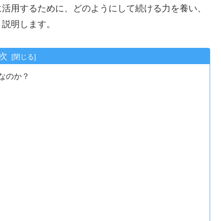
に活用するために、どのようにして続ける力を養い、
く説明します。
次
なのか？