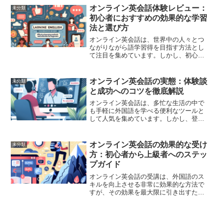
に学べるのか、様々な疑問があるかもし
オンライン英会話体験レビュー：
未分類
れません。このガイドでは...
初心者におすすめの効果的な学習
法と選び方
オンライン英会話は、世界中の人々とつ
ながりながら語学習得を目指す方法とし
て注目を集めています。しかし、初心者
にとってはどのサービスが自分に合って
いるのか、どんな学習法が効果的なのか
判断に迷うことが多いでしょう。この記
オンライン英会話の実態：体験談
未分類
事では、オンライン英会話...
と成功へのコツを徹底解説
オンライン英会話は、多忙な生活の中で
も手軽に外国語を学べる便利なツールと
して人気を集めています。しかし、登録
するだけでは期待する結果を得るのは難
しい場合もあります。今回はオンライン
英会話の実際の利用体験をもとに、成功
オンライン英会話の効果的な受け
未分類
するためのポイントを徹底...
方：初心者から上級者へのステッ
プガイド
オンライン英会話の受講は、外国語のス
キルを向上させる非常に効果的な方法で
すが、その効果を最大限に引き出すため
には、戦略的なアプローチが求められま
す。本記事では、初心者から上級者まで
の各ステージにおいて、どのようにオン