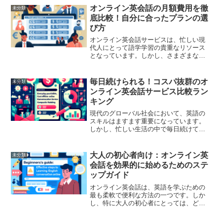
オンライン英会話の月額費用を徹
未分類
底比較！自分に合ったプランの選
び方
オンライン英会話サービスは、忙しい現
代人にとって語学学習の貴重なリソース
となっています。しかし、さまざまなサ
ービスが提供される中で、どのプランが
最もコストパフォーマンスに優れている
のかを見極めるのは容易ではありませ
毎日続けられる！コスパ抜群のオ
未分類
ん。この記事では、オンライ...
ンライン英会話サービス比較ラン
キング
現代のグローバル社会において、英語の
スキルはますます重要になっています。
しかし、忙しい生活の中で毎日続けて英
語を学ぶことは簡単ではありませんね。
そこで注目されているのが「オンライン
英会話サービス」です。これらは手軽
大人の初心者向け：オンライン英
未分類
に、自宅で、しかもお手頃な...
会話を効果的に始めるためのステ
ップガイド
オンライン英会話は、英語を学ぶための
最も柔軟で便利な方法の一つです。しか
し、特に大人の初心者にとっては、どこ
から始めれば良いのか、何を期待するの
か、どのようなステップを踏めば効果的