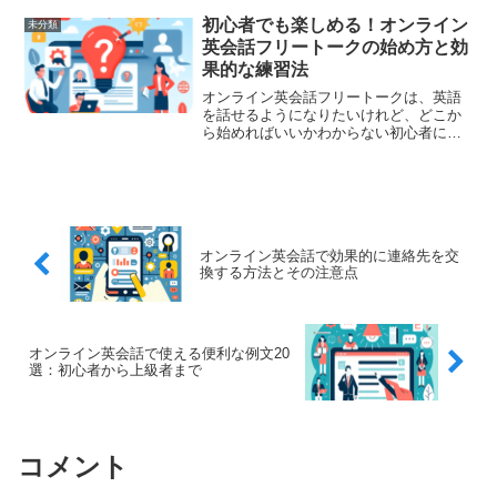
一概には言えませんが、具体的な目標や
学習習慣、元々の英語力、そして使う教
初心者でも楽しめる！オンライン
未分類
材やメソッドによって大き...
英会話フリートークの始め方と効
果的な練習法
オンライン英会話フリートークは、英語
を話せるようになりたいけれど、どこか
ら始めればいいかわからない初心者には
ぴったりの方法です。今回は、初心者で
も楽しめるオンライン英会話フリートー
クの始め方と、その効果的な練習法につ
いて詳しく解説します。こ...
オンライン英会話で効果的に連絡先を交
換する方法とその注意点
オンライン英会話で使える便利な例文20
選：初心者から上級者まで
コメント