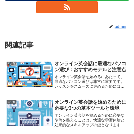
admin
関連記事
オンライン英会話に最適なパソコ
未分類
ン選び：おすすめモデルと注意点
オンライン英会話を始めるにあたって、
最適なパソコン選びは非常に重要です。
レッスンをスムーズに進めるためには、
適切なスペックや機能を備えたパソコン
を選ぶ必要があります。しかし、市場に
は多種多様なパソコンがあるため、どれ
オンライン英会話を始めるために
未分類
が自分に合っているのか迷...
必要な3つの基本ツールと環境
オンライン英会話を始めるために必要な
準備を整えることは、快適な学習体験と
効果的なスキルアップの鍵となります。
この記事では、オンライン英会話をスム