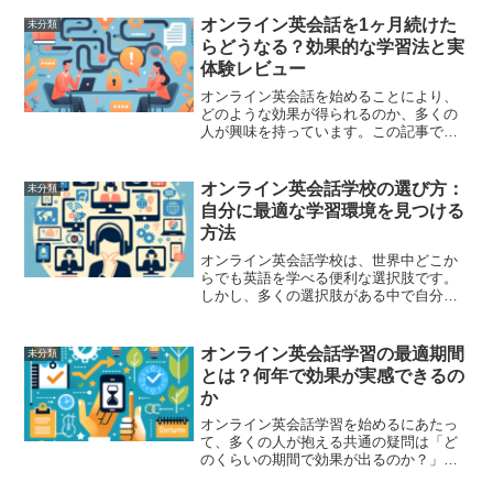
ーズに進めるために必要な3つの基本ツー
ルと、その理想的な選び方、運用方法に
オンライン英会話を1ヶ月続けた
未分類
ついて詳しく解説します...
らどうなる？効果的な学習法と実
体験レビュー
オンライン英会話を始めることにより、
どのような効果が得られるのか、多くの
人が興味を持っています。この記事で
は、筆者自身が1ヶ月間オンライン英会話
を続けた実体験を元に、どのような変化
が現れたのか、そして効果的な学習法に
オンライン英会話学校の選び方：
未分類
ついて探ります。オンライ...
自分に最適な学習環境を見つける
方法
オンライン英会話学校は、世界中どこか
らでも英語を学べる便利な選択肢です。
しかし、多くの選択肢がある中で自分に
最適なものを選ぶのは簡単ではありませ
ん。ここでは、オンライン英会話学校の
選び方について詳しく解説し、あなたに
オンライン英会話学習の最適期間
未分類
とって最適な学習環境を見...
とは？何年で効果が実感できるの
か
オンライン英会話学習を始めるにあたっ
て、多くの人が抱える共通の疑問は「ど
のくらいの期間で効果が出るのか？」と
いう点です。この問いに対しての答えは