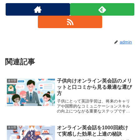
admin
関連記事
子供向けオンライン英会話のメリ
未分類
ットと口コミから見る最適な選び
方
子供にとって英語学習は、将来のキャリ
アや国際的なコミュニケーションスキル
の向上につながる重要なステップです。
近年では、オンライン英会話が家庭での
英語学習の新しい形として注目されてい
ます。しかし、多くのサービスがある中
オンライン英会話を1000回続け
未分類
で、どのオンライン英会話...
て実感した効果と上達の秘訣