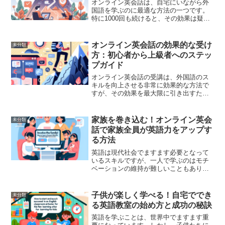
オンライン英会話は、自宅にいながら外
国語を学ぶのに最適な方法の一つです。
特に1000回も続けると、その効果は疑い
ようもなく現れるでしょう。では、具体
的にどのような効果が得られるのか、そ
して上達のための秘訣は何かを探ってい
オンライン英会話の効果的な受け
未分類
きます。オンライン英...
方：初心者から上級者へのステッ
プガイド
オンライン英会話の受講は、外国語のス
キルを向上させる非常に効果的な方法で
すが、その効果を最大限に引き出すため
には、戦略的なアプローチが求められま
す。本記事では、初心者から上級者まで
の各ステージにおいて、どのようにオン
家族を巻き込む！オンライン英会
未分類
ライン英会話を活用するべ...
話で家族全員が英語力をアップす
る方法
英語は現代社会でますます必要となって
いるスキルですが、一人で学ぶのはモチ
ベーションの維持が難しいこともありま
す。そんなときには家族を巻き込んで、
みんなで一緒にオンライン英会話を利用
することが解決策となるかもしれませ
子供が楽しく学べる！自宅ででき
未分類
ん。本記事では、家族みんな...
る英語教室の始め方と成功の秘訣
英語を学ぶことは、世界中でますます重