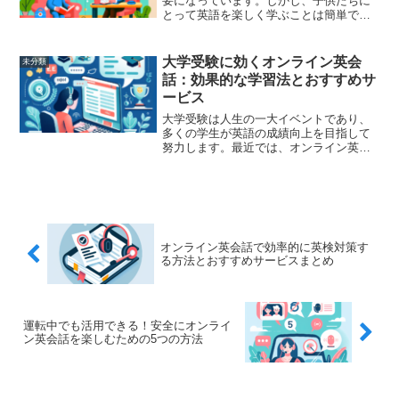
要になっています。しかし、子供たちに
とって英語を楽しく学ぶことは簡単では
ありません。そこで、自宅で子供が楽し
く英語を学べる環境を作ることで、学び
の場をより魅力的にすることが可能で
大学受験に効くオンライン英会
未分類
す。この記事では、自宅での...
話：効果的な学習法とおすすめサ
ービス
大学受験は人生の一大イベントであり、
多くの学生が英語の成績向上を目指して
努力します。最近では、オンライン英会
話がその助けとなるツールとして注目さ
れています。この記事では、大学受験に
おいてオンライン英会話を活用する効果
的な学習法と、おすすめの...
オンライン英会話で効率的に英検対策す
る方法とおすすめサービスまとめ
運転中でも活用できる！安全にオンライ
ン英会話を楽しむための5つの方法