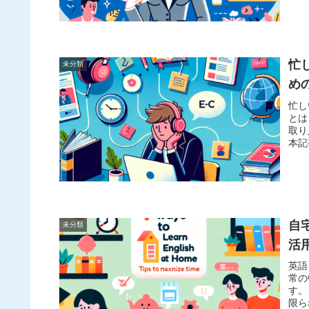
忙
未分類
め
忙し
とは
取り
本記
自
未分類
活
英語
常の
す。
限ら