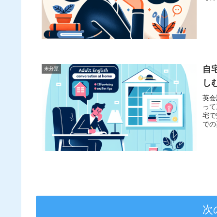
自
未分類
し
英会
って
宅で
での
次