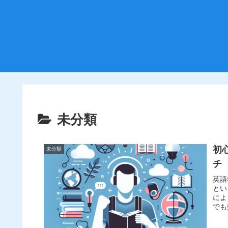
未分類
初
未分類
チ
英語
とい
によ
でも