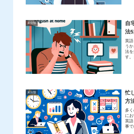
自
未分類
法
英語
うか
法を
す。
忙
未分類
方
多く
にお
英語
事で