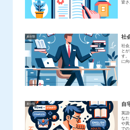
皆さ
社
未分類
社会
とが
す。
に向
自
未分類
英語
なた
や異
での