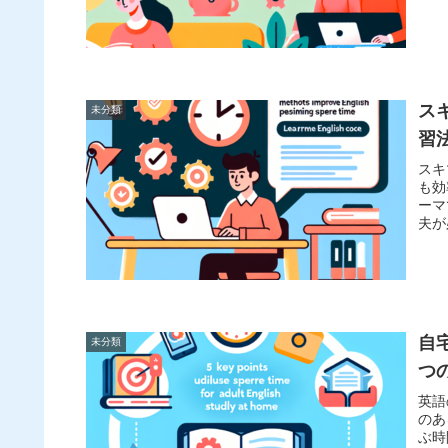
ス
未分類
習
スキ
も効
ーマ
夫が
自
未分類
つ
英語
のあ
ぶ時